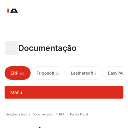
Documentação
ERP
Frigosoft
Leathersoft
EasyPAC
203
22
8
Menu
Inteligência Atak
/
Documentação
/
ERP
/
Escrita Fiscal