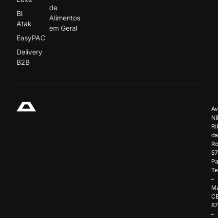
de
BI
Alimentos
Atak
em Geral
EasyPAC
Delivery
B2B
Av
Ni
Ri
da
Ro
57
Pa
Te
–
Ma
C
8
–