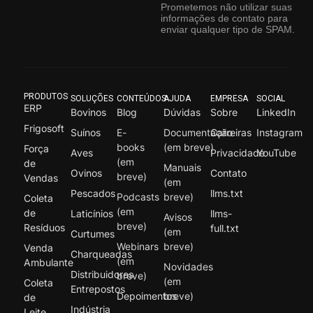
Prometemos não utilizar suas
informações de contato para
enviar qualquer tipo de SPAM.
PRODUTOS
SOLUÇÕES
CONTEÚDOS
AJUDA
EMPRESA
SOCIAL
ERP
Bovinos
Blog
Dúvidas
Sobre
LinkedIn
Frigosoft
Suínos
E-
Documentação
Carreiras
Instagram
books
(em breve)
Força
Aves
Privacidade
YouTube
(em
de
Manuais
Ovinos
Contato
breve)
Vendas
(em
Pescados
llms.txt
Podcasts
breve)
Coleta
(em
de
Laticínios
llms-
Avisos
breve)
Resíduos
full.txt
(em
Curtumes
Webinars
breve)
Venda
Charqueadas
(em
Ambulante
Novidades
Distribuidores
breve)
(em
Coleta
Entrepostos
Depoimentos
breve)
de
Indústria
Leite