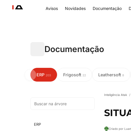
Avisos
Novidades
Documentação
D
Documentação
ERP
Frigosoft
Leathersoft
203
22
8
Inteligência Atak
/
SITU
ERP
Criado por Lua