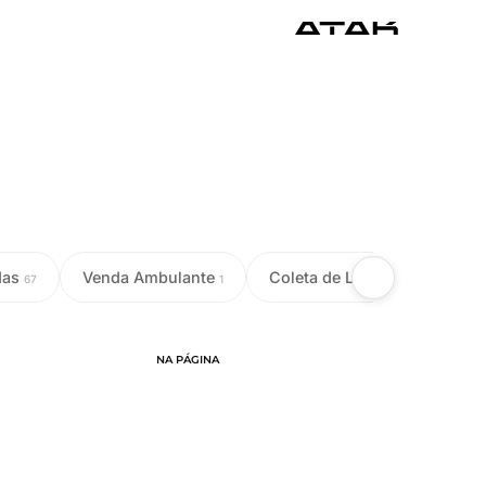
das
Venda Ambulante
Coleta de Leite
Colet
67
1
18
NA PÁGINA