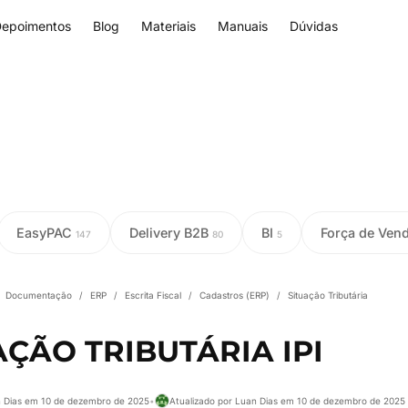
epoimentos
Blog
Materiais
Manuais
Dúvidas
EasyPAC
Delivery B2B
BI
Força de Ven
147
80
5
Documentação
/
ERP
/
Escrita Fiscal
/
Cadastros (ERP)
/
Situação Tributária
AÇÃO TRIBUTÁRIA IPI
n Dias em 10 de dezembro de 2025
•
Atualizado por Luan Dias em 10 de dezembro de 2025