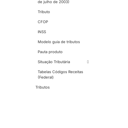
de julho de 2003)
Tributo
CFOP
INSS
Modelo guia de tributos
Pauta produto
Situação Tributária
Tabelas Códigos Receitas
(Federal)
Tributos
Escrita X Contabilidade
Apurações
Apuração por UF
Tabelas/Modelos