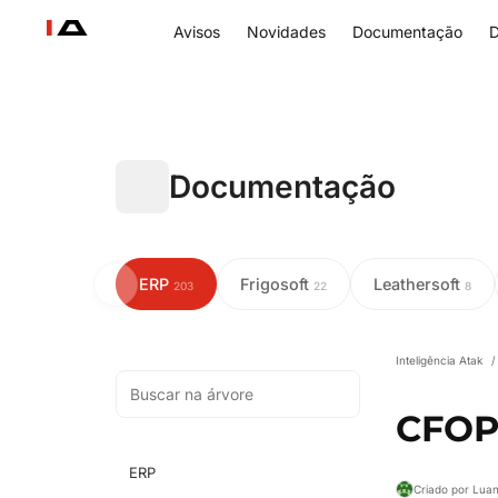
Avisos
Novidades
Documentação
D
Documentação
ERP
Frigosoft
Leathersoft
203
22
8
Inteligência Atak
/
CFOP
ERP
Criado por Lua