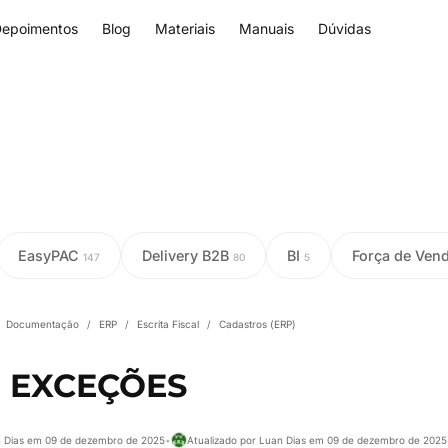
epoimentos
Blog
Materiais
Manuais
Dúvidas
EasyPAC
Delivery B2B
BI
Força de Ven
147
80
5
Documentação
/
ERP
/
Escrita Fiscal
/
Cadastros (ERP)
 EXCEÇÕES
n Dias em 09 de dezembro de 2025
•
Atualizado por Luan Dias em 09 de dezembro de 2025