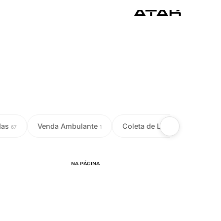
das
Venda Ambulante
Coleta de Leite
Colet
67
1
18
NA PÁGINA