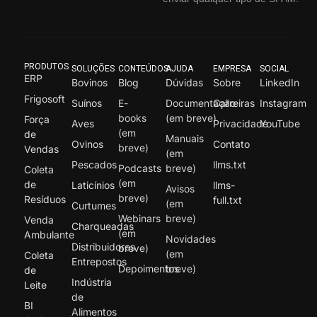
PRODUTOS
SOLUÇÕES
CONTEÚDOS
AJUDA
EMPRESA
SOCIAL
ERP
Bovinos
Blog
Dúvidas
Sobre
LinkedIn
Frigosoft
Suínos
E-
Documentação
Carreiras
Instagram
books
(em breve)
Força
Aves
Privacidade
YouTube
(em
de
Manuais
Ovinos
Contato
breve)
Vendas
(em
Pescados
llms.txt
Podcasts
breve)
Coleta
(em
de
Laticínios
llms-
Avisos
breve)
Resíduos
full.txt
(em
Curtumes
Webinars
breve)
Venda
Charqueadas
(em
Ambulante
Novidades
Distribuidores
breve)
(em
Coleta
Entrepostos
Depoimentos
breve)
de
Indústria
Leite
de
BI
Alimentos