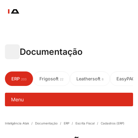
Documentação
ERP
Frigosoft
Leathersoft
EasyPAC
203
22
8
Menu
Inteligência Atak
/
Documentação
/
ERP
/
Escrita Fiscal
/
Cadastros (ERP)