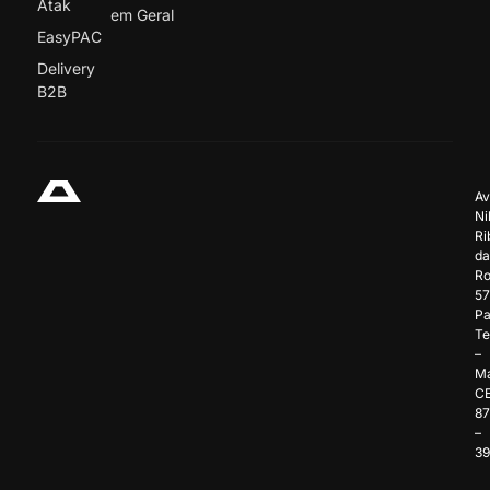
Atak
em Geral
EasyPAC
Delivery
B2B
Av
Ni
Ri
da
Ro
57
Pa
Te
–
Ma
C
8
–
3