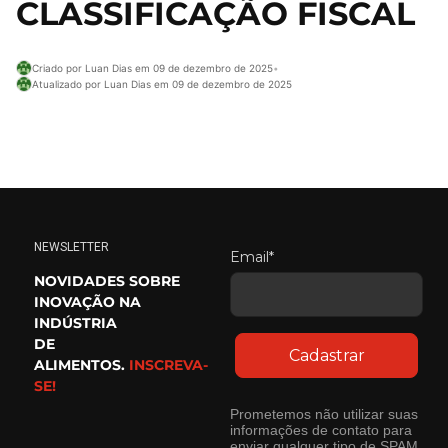
CLASSIFICAÇÃO FISCAL
Criado por Luan Dias em 09 de dezembro de 2025
•
Atualizado por Luan Dias em 09 de dezembro de 2025
NEWSLETTER
Email*
NOVIDADES SOBRE
INOVAÇÃO NA
INDÚSTRIA
DE
Cadastrar
ALIMENTOS.
INSCREVA-
SE!
Prometemos não utilizar suas
informações de contato para
enviar qualquer tipo de SPAM.