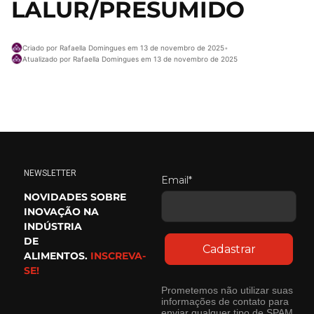
LALUR/PRESUMIDO
Criado por Rafaella Domingues em 13 de novembro de 2025
•
Atualizado por Rafaella Domingues em 13 de novembro de 2025
NEWSLETTER
Email*
NOVIDADES SOBRE
INOVAÇÃO NA
INDÚSTRIA
DE
Cadastrar
ALIMENTOS.
INSCREVA-
SE!
Prometemos não utilizar suas
informações de contato para
enviar qualquer tipo de SPAM.