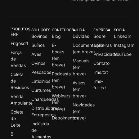
PRODUTOS
SOLUÇÕES
CONTEÚDOS
AJUDA
EMPRESA
SOCIAL
ERP
Bovinos
Blog
Dúvidas
Sobre
LinkedIn
Frigosoft
Suínos
E-
Documentação
Carreiras
Instagram
books
(em breve)
Força
Aves
Privacidade
YouTube
(em
de
Manuais
Ovinos
Contato
breve)
Vendas
(em
Pescados
llms.txt
Podcasts
breve)
Coleta
(em
de
Laticínios
llms-
Avisos
breve)
Resíduos
full.txt
(em
Curtumes
Webinars
breve)
Venda
Charqueadas
(em
Ambulante
Novidades
Distribuidores
breve)
(em
Coleta
Entrepostos
Depoimentos
breve)
de
Indústria
Leite
de
BI
Alimentos