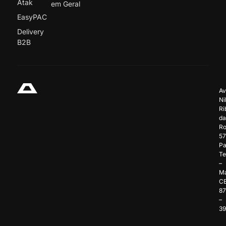
Atak
em Geral
EasyPAC
Delivery
B2B
Av
Ni
Ri
da
Ro
57
Pa
Te
–
Ma
C
8
–
3