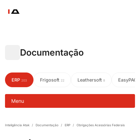
Documentação
ERP
Frigosoft
Leathersoft
EasyPAC
203
22
8
Menu
Inteligência Atak
/
Documentação
/
ERP
/
Obrigações Acessórias Federais