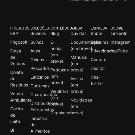
PRODUTOS
SOLUÇÕES
CONTEÚDOS
AJUDA
EMPRESA
SOCIAL
ERP
Bovinos
Blog
Dúvidas
Sobre
LinkedIn
Frigosoft
Suínos
E-
Documentação
Carreiras
Instagram
books
(em breve)
Força
Aves
Privacidade
YouTube
(em
de
Manuais
Ovinos
Contato
breve)
Vendas
(em
Pescados
llms.txt
Podcasts
breve)
Coleta
(em
Laticínios
llms-
de
Avisos
breve)
full.txt
Resíduos
(em
Curtumes
Webinars
breve)
Venda
Charqueadas
(em
Ambulante
Novidades
Distribuidores
breve)
(em
Coleta
Entrepostos
Depoimentos
breve)
de
Indústria
Leite
de
BI
Alimentos