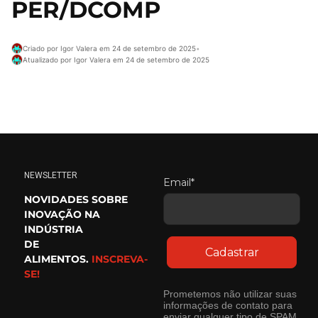
PER/DCOMP
Criado por Igor Valera em 24 de setembro de 2025
•
Atualizado por Igor Valera em 24 de setembro de 2025
NEWSLETTER
Email*
NOVIDADES SOBRE
INOVAÇÃO NA
INDÚSTRIA
DE
Cadastrar
ALIMENTOS.
INSCREVA-
SE!
Prometemos não utilizar suas
informações de contato para
enviar qualquer tipo de SPAM.