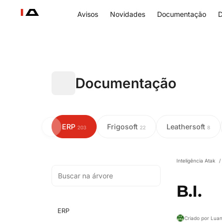
Avisos
Novidades
Documentação
D
Documentação
ERP
Frigosoft
Leathersoft
203
22
8
Inteligência Atak
/
B.I.
ERP
Criado por Lua