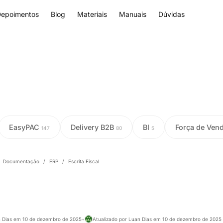
epoimentos
Blog
Materiais
Manuais
Dúvidas
EasyPAC
Delivery B2B
BI
Força de Ven
147
80
5
Documentação
/
ERP
/
Escrita Fiscal
n Dias em 10 de dezembro de 2025
•
Atualizado por Luan Dias em 10 de dezembro de 2025