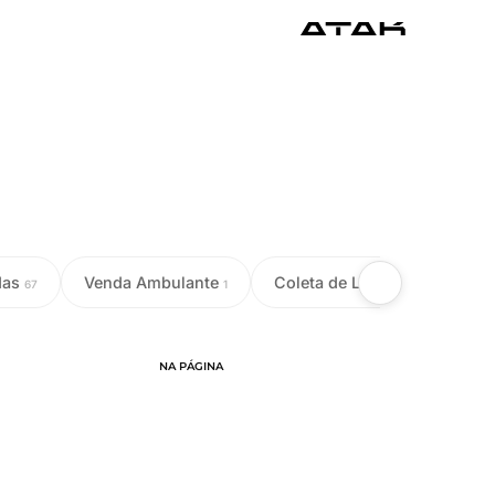
das
Venda Ambulante
Coleta de Leite
Colet
67
1
18
NA PÁGINA