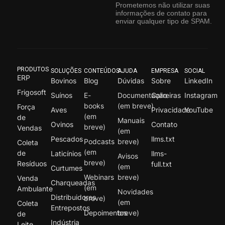
Prometemos não utilizar suas
informações de contato para
enviar qualquer tipo de SPAM.
PRODUTOS
SOLUÇÕES
CONTEÚDOS
AJUDA
EMPRESA
SOCIAL
ERP
Bovinos
Blog
Dúvidas
Sobre
LinkedIn
Frigosoft
Suínos
E-
Documentação
Carreiras
Instagram
books
(em breve)
Força
Aves
Privacidade
YouTube
(em
de
Manuais
Ovinos
Contato
breve)
Vendas
(em
Pescados
llms.txt
Podcasts
breve)
Coleta
(em
de
Laticínios
llms-
Avisos
breve)
Resíduos
full.txt
(em
Curtumes
Webinars
breve)
Venda
Charqueadas
(em
Ambulante
Novidades
Distribuidores
breve)
(em
Coleta
Entrepostos
Depoimentos
breve)
de
Indústria
Leite