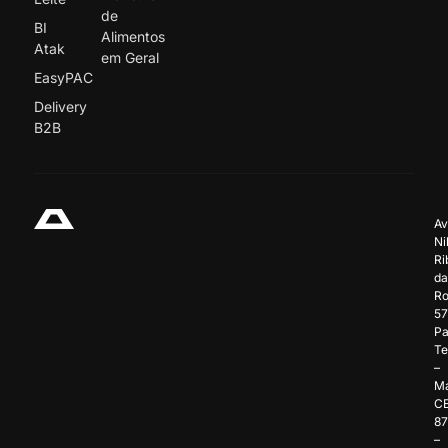
de
BI
Alimentos
Atak
em Geral
EasyPAC
Delivery
B2B
Av
Ni
Ri
da
Ro
57
Pa
Te
–
Ma
C
8
–