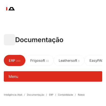
Documentação
ERP
Frigosoft
Leathersoft
EasyPAC
203
22
8
Menu
Inteligência Atak
/
Documentação
/
ERP
/
Contabilidade
/
Rateio