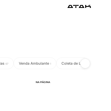
das
Venda Ambulante
Coleta de Leite
Colet
67
1
18
NA PÁGINA