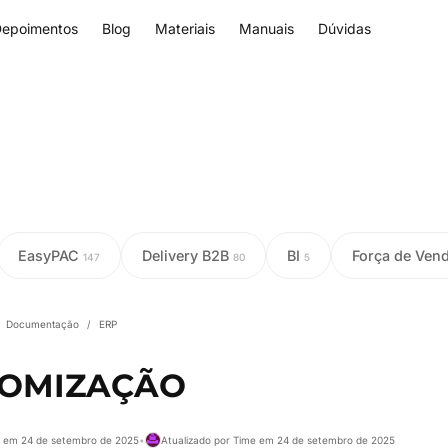
epoimentos
Blog
Materiais
Manuais
Dúvidas
EasyPAC
Delivery B2B
BI
Força de Ven
147
80
5
Documentação
/
ERP
TOMIZAÇÃO
e em 24 de setembro de 2025
•
Atualizado por Time em 24 de setembro de 2025