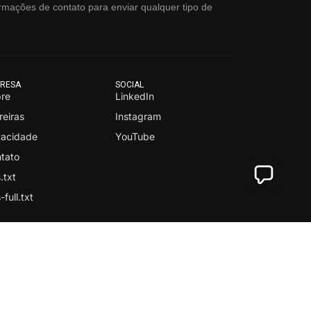
rmações de contato para enviar qualquer tipo de
RESA
SOCIAL
re
LinkedIn
reiras
Instagram
vacidade
YouTube
tato
.txt
-full.txt