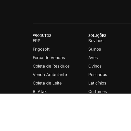
PRODUTOS
SOLUÇÕES
ERP
Bovinos
Frigosoft
Suínos
Força de Vendas
Aves
Coleta de Resíduos
Ovinos
Venda Ambulante
Pescados
Coleta de Leite
Laticínios
BI Atak
Curtumes
EasyPAC
Charqueadas
Delivery B2B
Distribuidores
Entrepostos
Indústria de Alimento
Geral