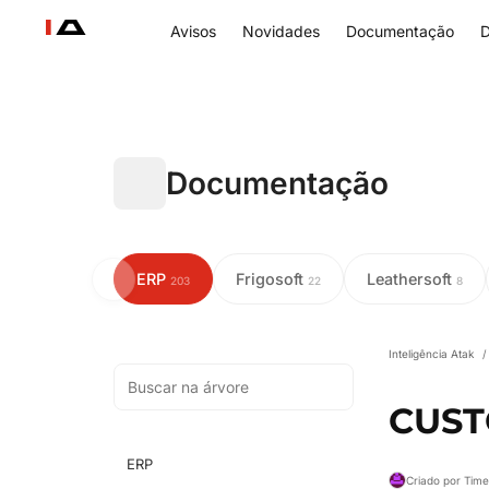
Avisos
Novidades
Documentação
D
Documentação
ERP
Frigosoft
Leathersoft
203
22
8
Inteligência Atak
/
CUS
ERP
Criado por Tim