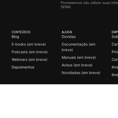
Prometemos não utilizar suas info
SPAM.
CONTEÚDOS
AJUDA
EMP
Blog
Dúvidas
Sob
E-books (em breve)
Documentação (em
Car
breve)
Podcasts (em breve)
Pri
Manuais (em breve)
Webinars (em breve)
Con
Avisos (em breve)
Depoimentos
llms
Novidades (em breve)
llms
s em