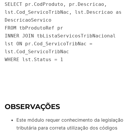
SELECT pr.CodProduto, pr.Descricao, 
lst.Cod_ServicoTribNac, lst.Descricao as 
DescricaoServico

FROM tbProdutoRef pr

INNER JOIN tbListaServicosTribNacional 
lst ON pr.Cod_ServicoTribNac = 
lst.Cod_ServicoTribNac

WHERE lst.Status = 1

OBSERVAÇÕES
Este módulo requer conhecimento da legislação
tributária para correta utilização dos códigos