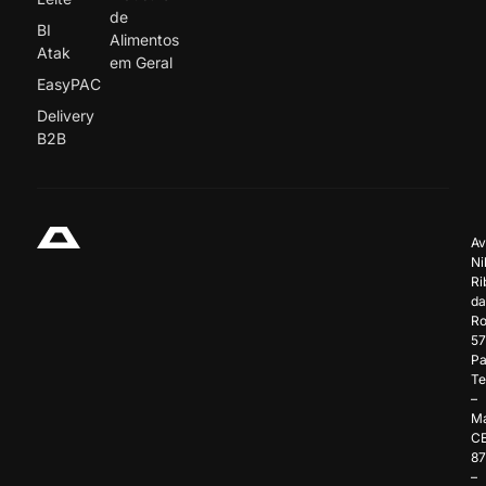
de
BI
Alimentos
Atak
em Geral
EasyPAC
Delivery
B2B
Av
Ni
Ri
da
Ro
57
Pa
Te
–
Ma
C
8
–