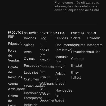
Prometemos não utilizar suas
informações de contato para
enviar qualquer tipo de SPAM.
PRODUTOS
SOLUÇÕES
CONTEÚDOS
AJUDA
EMPRESA
SOCIAL
ERP
Bovinos
Blog
Dúvidas
Sobre
LinkedIn
Frigosoft
Suínos
E-
Documentação
Carreiras
Instagram
books
(em breve)
Força
Aves
Privacidade
YouTube
(em
de
Manuais
Ovinos
Contato
breve)
Vendas
(em
Pescados
llms.txt
Podcasts
breve)
Coleta
(em
de
Laticínios
llms-
Avisos
breve)
Resíduos
full.txt
(em
Curtumes
Webinars
breve)
Venda
Charqueadas
(em
Ambulante
Novidades
Distribuidores
breve)
(em
Coleta
Entrepostos
Depoimentos
breve)
de
Indústria
Leite