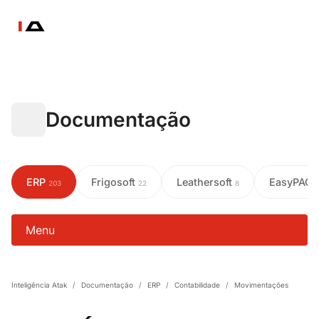
Documentação
ERP
Frigosoft
Leathersoft
EasyPAC
203
22
8
Menu
Inteligência Atak
/
Documentação
/
ERP
/
Contabilidade
/
Movimentações