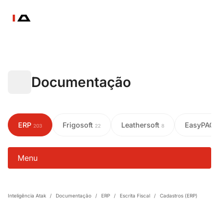
Documentação
ERP
Frigosoft
Leathersoft
EasyPAC
203
22
8
Menu
Inteligência Atak
/
Documentação
/
ERP
/
Escrita Fiscal
/
Cadastros (ERP)