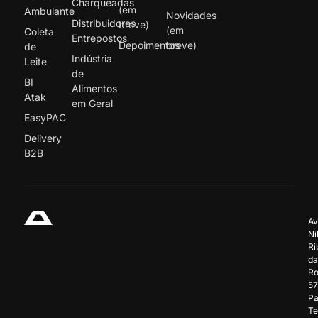
Charqueadas
(em
Ambulante
Novidades
Distribuidores
breve)
(em
Coleta
Entrepostos
Depoimentos
breve)
de
Indústria
Leite
de
BI
Alimentos
Atak
em Geral
EasyPAC
Delivery
B2B
Av
Ni
Ri
da
Ro
57
Pa
Te