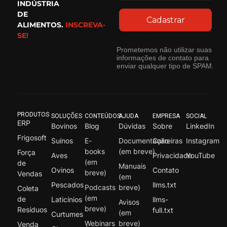
INDÚSTRIA
DE
Cadastrar
ALIMENTOS.
INSCREVA-
SE!
Prometemos não utilizar suas
informações de contato para
enviar qualquer tipo de SPAM.
PRODUTOS
SOLUÇÕES
CONTEÚDOS
AJUDA
EMPRESA
SOCIAL
ERP
Bovinos
Blog
Dúvidas
Sobre
LinkedIn
Frigosoft
Suínos
E-
Documentação
Carreiras
Instagram
books
(em breve)
Força
Aves
Privacidade
YouTube
(em
de
Manuais
Ovinos
Contato
breve)
Vendas
(em
Pescados
llms.txt
Podcasts
breve)
Coleta
(em
de
Laticínios
llms-
Avisos
breve)
Resíduos
full.txt
(em
Curtumes
Webinars
breve)
Venda