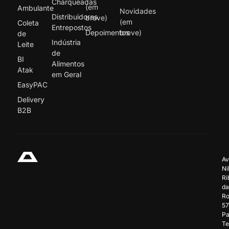
Charqueadas
(em
Ambulante
Novidades
Distribuidores
breve)
(em
Coleta
Entrepostos
Depoimentos
breve)
de
Indústria
Leite
de
BI
Alimentos
Atak
em Geral
EasyPAC
Delivery
B2B
Av
Ni
Ri
da
Ro
57
Pa
Te