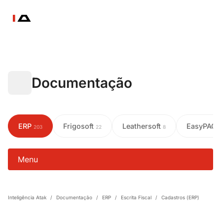
Documentação
ERP
Frigosoft
Leathersoft
EasyPAC
203
22
8
Menu
Inteligência Atak
/
Documentação
/
ERP
/
Escrita Fiscal
/
Cadastros (ERP)