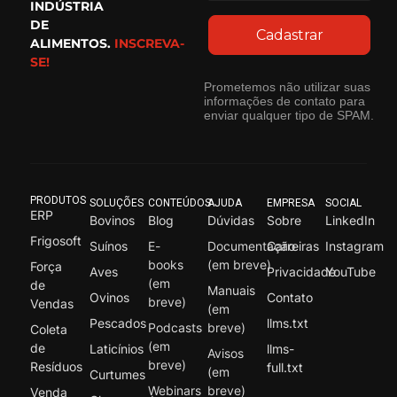
INDÚSTRIA
DE
Cadastrar
ALIMENTOS.
INSCREVA-
SE!
Prometemos não utilizar suas
informações de contato para
enviar qualquer tipo de SPAM.
PRODUTOS
SOLUÇÕES
CONTEÚDOS
AJUDA
EMPRESA
SOCIAL
ERP
Bovinos
Blog
Dúvidas
Sobre
LinkedIn
Frigosoft
Suínos
E-
Documentação
Carreiras
Instagram
books
(em breve)
Força
Aves
Privacidade
YouTube
(em
de
Manuais
Ovinos
Contato
breve)
Vendas
(em
Pescados
llms.txt
Podcasts
breve)
Coleta
(em
de
Laticínios
llms-
Avisos
breve)
Resíduos
full.txt
(em
Curtumes
Webinars
breve)
Venda