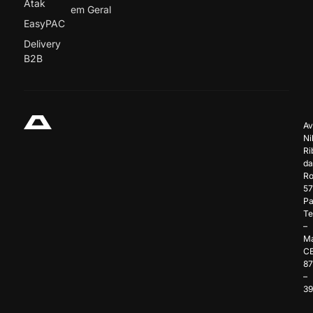
Atak
em Geral
EasyPAC
Delivery
B2B
Av
Ni
Ri
da
Ro
57
Pa
Te
–
Ma
C
8
–
3