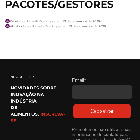
PACOTES/GESTORES
Criado por Rafaella Domingues em 13 de novembro de 2025
•
Atualizado por Rafaella Domingues em 13 de novembro de 2025
NEWSLETTER
Email*
NOVIDADES SOBRE
INOVAÇÃO NA
INDÚSTRIA
DE
Cadastrar
ALIMENTOS.
INSCREVA-
SE!
Prometemos não utilizar suas
informações de contato para
enviar qualquer tipo de SPAM.