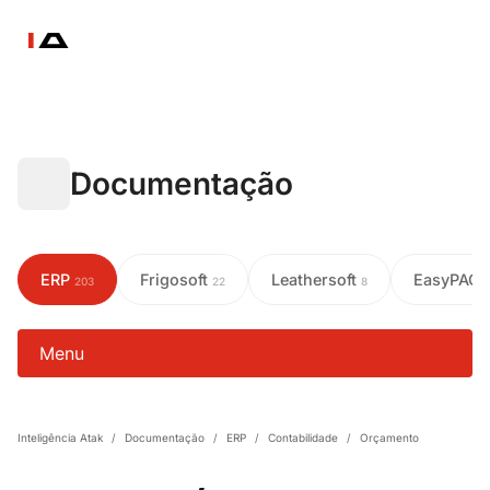
Documentação
ERP
Frigosoft
Leathersoft
EasyPAC
203
22
8
Menu
Inteligência Atak
/
Documentação
/
ERP
/
Contabilidade
/
Orçamento