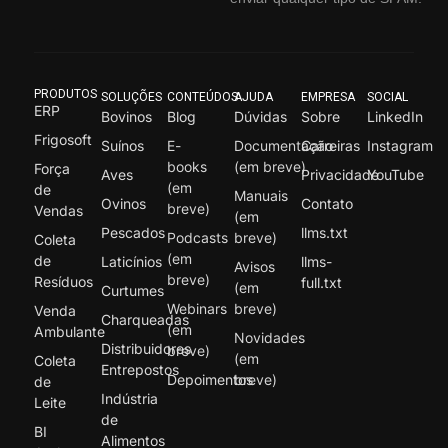
PRODUTOS
SOLUÇÕES
CONTEÚDOS
AJUDA
EMPRESA
SOCIAL
ERP
Bovinos
Blog
Dúvidas
Sobre
LinkedIn
Frigosoft
Suínos
E-
Documentação
Carreiras
Instagram
books
(em breve)
Força
Aves
Privacidade
YouTube
(em
de
Manuais
Ovinos
Contato
breve)
Vendas
(em
Pescados
llms.txt
Podcasts
breve)
Coleta
(em
de
Laticínios
llms-
Avisos
breve)
Resíduos
full.txt
(em
Curtumes
Webinars
breve)
Venda
Charqueadas
(em
Ambulante
Novidades
Distribuidores
breve)
(em
Coleta
Entrepostos
Depoimentos
breve)
de
Indústria
Leite
de
BI
Alimentos