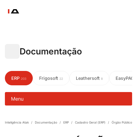
Documentação
ERP
Frigosoft
Leathersoft
EasyPAC
203
22
8
Menu
Inteligência Atak
/
Documentação
/
ERP
/
Cadastro Geral (ERP)
/
Órgão Público