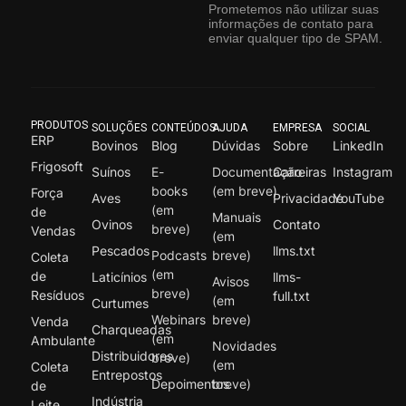
Prometemos não utilizar suas
informações de contato para
enviar qualquer tipo de SPAM.
PRODUTOS
SOLUÇÕES
CONTEÚDOS
AJUDA
EMPRESA
SOCIAL
ERP
Bovinos
Blog
Dúvidas
Sobre
LinkedIn
Frigosoft
Suínos
E-
Documentação
Carreiras
Instagram
books
(em breve)
Força
Aves
Privacidade
YouTube
(em
de
Manuais
Ovinos
Contato
breve)
Vendas
(em
Pescados
llms.txt
Podcasts
breve)
Coleta
(em
de
Laticínios
llms-
Avisos
breve)
Resíduos
full.txt
(em
Curtumes
Webinars
breve)
Venda
Charqueadas
(em
Ambulante
Novidades
Distribuidores
breve)
(em
Coleta
Entrepostos
Depoimentos
breve)
de
Indústria
Leite