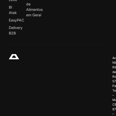
de
BI
Alimentos
Atak
em Geral
EasyPAC
Delivery
B2B
Av
Ni
Ri
da
Ro
57
Pa
Te
–
Ma
C
8
–