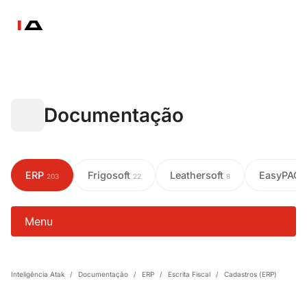
Documentação
ERP
Frigosoft
Leathersoft
EasyPAC
203
22
8
Menu
Inteligência Atak
/
Documentação
/
ERP
/
Escrita Fiscal
/
Cadastros (ERP)