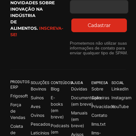
NOVIDADES SOBRE
INOVAÇÃO NA
INDÚSTRIA
DE
Cadastrar
ALIMENTOS.
INSCREVA-
SE!
Prometemos não utilizar suas
informações de contato para
enviar qualquer tipo de SPAM.
PRODUTOS
SOLUÇÕES
CONTEÚDOS
AJUDA
EMPRESA
SOCIAL
ERP
Bovinos
Blog
Dúvidas
Sobre
LinkedIn
Frigosoft
Suínos
E-
Documentação
Carreiras
Instagram
books
(em breve)
Força
Aves
Privacidade
YouTube
(em
de
Manuais
Ovinos
Contato
breve)
Vendas
(em
Pescados
llms.txt
Podcasts
breve)
Coleta
(em
de
Laticínios
llms-
Avisos