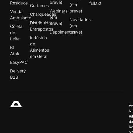
breve)
Resíduos
full.txt
(em
Curtumes
Webinars
breve)
Venda
Charqueadas
(em
Ambulante
Novidades
Distribuidores
breve)
(em
Coleta
Entrepostos
Depoimentos
breve)
de
Indústria
Leite
de
BI
Alimentos
Atak
em Geral
EasyPAC
Delivery
B2B
Av
Ni
Ri
da
Ro
57