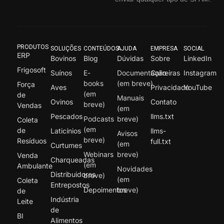
PRODUTOS
SOLUÇÕES
CONTEÚDOS
AJUDA
EMPRESA
SOCIAL
ERP
Bovinos
Blog
Dúvidas
Sobre
LinkedIn
Frigosoft
Suínos
E-
Documentação
Carreiras
Instagram
books
(em breve)
Força
Aves
Privacidade
YouTube
(em
de
Manuais
Ovinos
Contato
breve)
Vendas
(em
Pescados
llms.txt
Podcasts
breve)
Coleta
(em
de
Laticínios
llms-
Avisos
breve)
Resíduos
full.txt
(em
Curtumes
Webinars
breve)
Venda
Charqueadas
(em
Ambulante
Novidades
Distribuidores
breve)
(em
Coleta
Entrepostos
Depoimentos
breve)
de
Indústria
Leite
de
BI
Alimentos