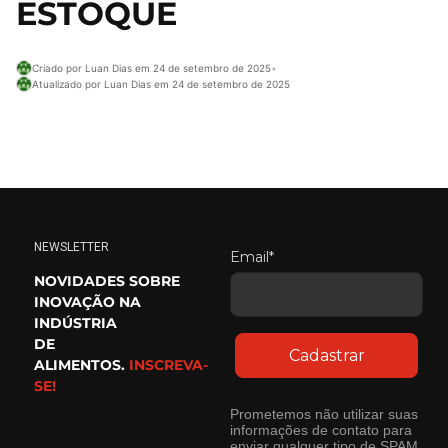
ESTOQUE
Criado por Luan Dias em 24 de setembro de 2025
•
Atualizado por Luan Dias em 24 de setembro de 2025
NEWSLETTER
Email*
NOVIDADES SOBRE
INOVAÇÃO NA
INDÚSTRIA
DE
Cadastrar
ALIMENTOS.
INSCREVA-
SE!
Prometemos não utilizar suas
informações de contato para
enviar qualquer tipo de SPAM.