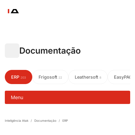
Documentação
ERP
Frigosoft
Leathersoft
EasyPAC
203
22
8
Menu
Inteligência Atak
/
Documentação
/
ERP