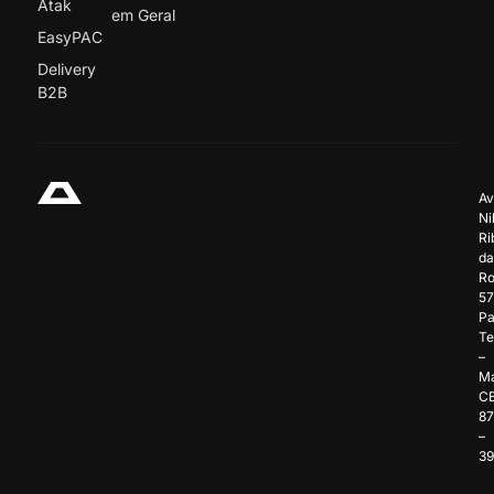
Atak
em Geral
EasyPAC
Delivery
B2B
Av
Ni
Ri
da
Ro
57
Pa
Te
–
Ma
C
8
–
3