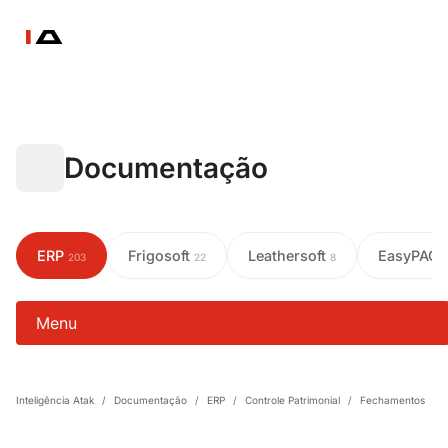
Documentação
ERP
Frigosoft
Leathersoft
EasyPAC
203
22
8
Menu
Inteligência Atak
/
Documentação
/
ERP
/
Controle Patrimonial
/
Fechamentos