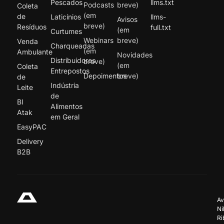
Pescados
llms.txt
Podcasts
breve)
Coleta
(em
de
Laticínios
llms-
Avisos
breve)
Resíduos
full.txt
(em
Curtumes
Webinars
breve)
Venda
Charqueadas
(em
Ambulante
Novidades
Distribuidores
breve)
(em
Coleta
Entrepostos
Depoimentos
breve)
de
Indústria
Leite
de
BI
Alimentos
Atak
em Geral
EasyPAC
Delivery
B2B
Av
Ni
Ri