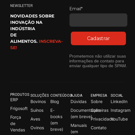
NEWSLETTER
Email*
NOVIDADES SOBRE
INOVAÇÃO NA
INDÚSTRIA
DE
Cadastrar
ALIMENTOS.
INSCREVA-
SE!
Prometemos não utilizar suas
informações de contato para
enviar qualquer tipo de SPAM.
PRODUTOS
SOLUÇÕES
CONTEÚDOS
AJUDA
EMPRESA
SOCIAL
ERP
Bovinos
Blog
Dúvidas
Sobre
LinkedIn
Frigosoft
Suínos
E-
Documentação
Carreiras
Instagram
books
(em breve)
Força
Aves
Privacidade
YouTube
(em
de
Manuais
Ovinos
Contato
breve)
Vendas
(em