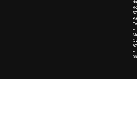
da
Ro
57
Pa
Te
–
Ma
C
8
–
3