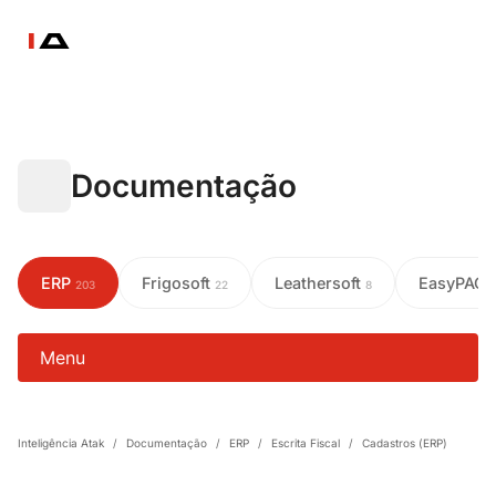
Documentação
ERP
Frigosoft
Leathersoft
EasyPAC
203
22
8
Menu
Inteligência Atak
/
Documentação
/
ERP
/
Escrita Fiscal
/
Cadastros (ERP)