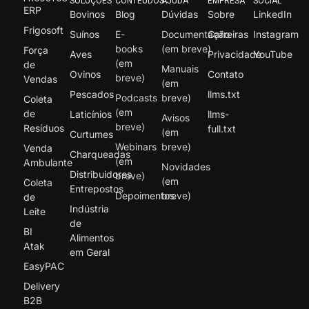
SOLUÇÕES
CONTEÚDOS
AJUDA
EMPRESA
SOCIAL
ERP
Bovinos
Blog
Dúvidas
Sobre
LinkedIn
Frigosoft
Suínos
E-
Documentação
Carreiras
Instagram
books
(em breve)
Força
Aves
Privacidade
YouTube
(em
de
Manuais
Ovinos
Contato
breve)
Vendas
(em
Pescados
llms.txt
Podcasts
breve)
Coleta
(em
de
Laticínios
llms-
Avisos
breve)
Resíduos
full.txt
(em
Curtumes
Webinars
breve)
Venda
Charqueadas
(em
Ambulante
Novidades
Distribuidores
breve)
(em
Coleta
Entrepostos
Depoimentos
breve)
de
Indústria
Leite
de
BI
Alimentos
Atak
em Geral
EasyPAC
Delivery
B2B