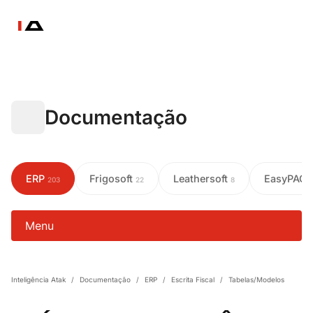
Documentação
ERP
Frigosoft
Leathersoft
EasyPAC
203
22
8
Menu
Inteligência Atak
/
Documentação
/
ERP
/
Escrita Fiscal
/
Tabelas/Modelos