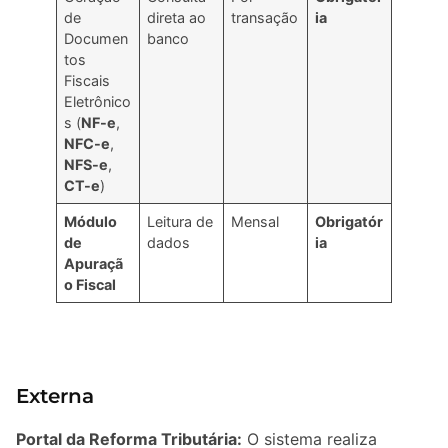
de
direta ao
transação
ia
Documen
banco
tos
Fiscais
Eletrônico
s (
NF-e
,
NFC-e
,
NFS-e
,
CT-e
)
Módulo
Leitura de
Mensal
Obrigatór
de
dados
ia
Apuraçã
o Fiscal
Externa
Portal da Reforma Tributária:
O sistema realiza