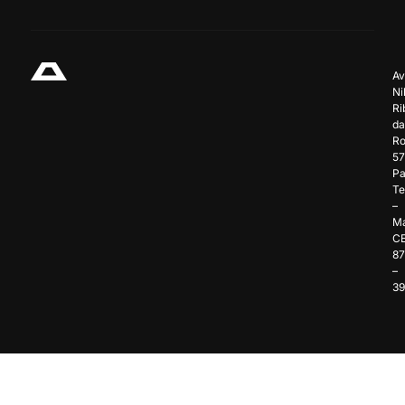
Av
Ni
Ri
da
Ro
57
Pa
Te
–
Ma
C
8
–
3