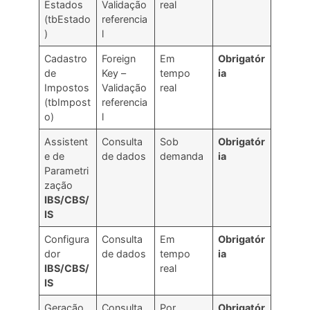
Estados
Validação
real
(tbEstado
referencia
)
l
Cadastro
Foreign
Em
Obrigatór
de
Key –
tempo
ia
Impostos
Validação
real
(tbImpost
referencia
o)
l
Assistent
Consulta
Sob
Obrigatór
e de
de dados
demanda
ia
Parametri
zação
IBS/CBS/
IS
Configura
Consulta
Em
Obrigatór
dor
de dados
tempo
ia
IBS/CBS/
real
IS
Geração
Consulta
Por
Obrigatór