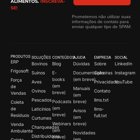
ALIMENTOS.
INSCREVA-
SE!
Prometemos não utilizar suas
informações de contato para
enviar qualquer tipo de SPAM.
PRODUTOS
SOLUÇÕES
CONTEÚDOS
AJUDA
EMPRESA
SOCIAL
ERP
Bovinos
Blog
Dúvidas
Sobre
LinkedIn
Frigosoft
Suínos
E-
Documentação
Carreiras
Instagram
books
(em breve)
Força
Aves
Privacidade
YouTube
(em
de
Manuais
Ovinos
Contato
breve)
Vendas
(em
Pescados
llms.txt
Podcasts
breve)
Coleta
(em
de
Laticínios
llms-
Avisos
breve)
Resíduos
full.txt
(em
Curtumes
Webinars
breve)
Venda
Charqueadas
(em
Ambulante
Novidades
Distribuidores
breve)
(em
Coleta