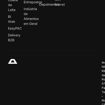
Entrepostos
Depoimentos
breve)
de
Indústria
Leite
de
BI
Alimentos
Atak
em Geral
EasyPAC
Delivery
B2B
Av
Ni
Ri
da
Ro
57
Pa
Te
–
Ma
C