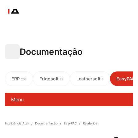
Documentação
ERP
Frigosoft
Leathersoft
EasyPAC
203
22
8
Menu
Inteligência Atak
/
Documentação
/
EasyPAC
/
Relatórios