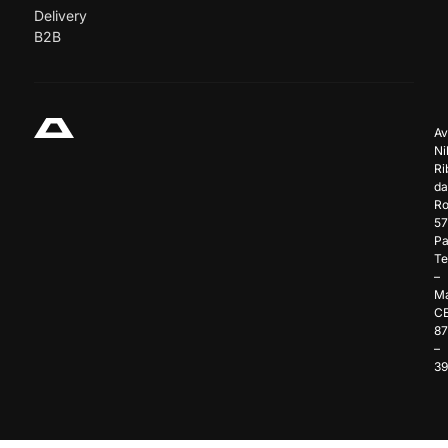
Delivery
B2B
Av
Ni
Ri
da
Ro
57
Pa
Te
–
Ma
C
8
–
3