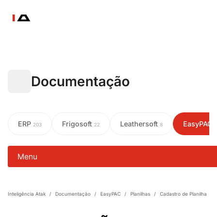
Documentação
ERP
Frigosoft
Leathersoft
EasyPAC
203
22
8
Menu
Inteligência Atak
/
Documentação
/
EasyPAC
/
Planilhas
/
Cadastro de Planilha