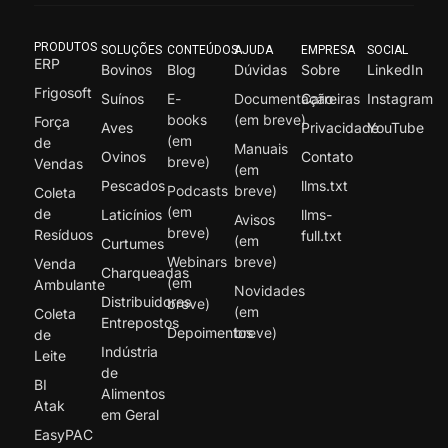
PRODUTOS
SOLUÇÕES
CONTEÚDOS
AJUDA
EMPRESA
SOCIAL
ERP
Bovinos
Blog
Dúvidas
Sobre
LinkedIn
Frigosoft
Suínos
E-
Documentação
Carreiras
Instagram
books
(em breve)
Força
Aves
Privacidade
YouTube
(em
de
Manuais
Ovinos
Contato
breve)
Vendas
(em
Pescados
llms.txt
Podcasts
breve)
Coleta
(em
de
Laticínios
llms-
Avisos
breve)
Resíduos
full.txt
(em
Curtumes
Webinars
breve)
Venda
Charqueadas
(em
Ambulante
Novidades
Distribuidores
breve)
(em
Coleta
Entrepostos
Depoimentos
breve)
de
Indústria
Leite
de
BI
Alimentos
Atak
em Geral
EasyPAC