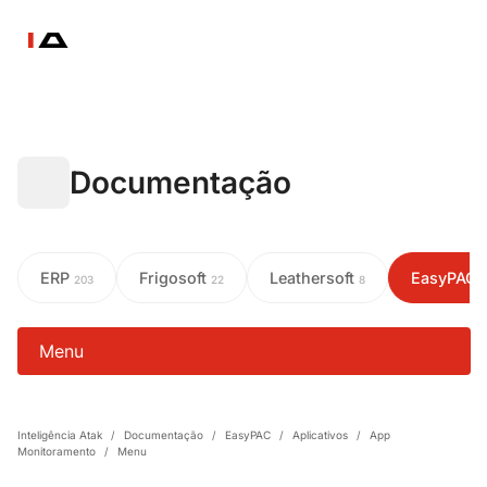
Documentação
ERP
Frigosoft
Leathersoft
EasyPAC
203
22
8
Menu
Inteligência Atak
/
Documentação
/
EasyPAC
/
Aplicativos
/
App
Monitoramento
/
Menu