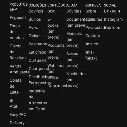
PRODUTOS
SOLUÇÕES
CONTEÚDOS
AJUDA
EMPRESA
SOCIAL
ERP
Bovinos
Blog
Dúvidas
Sobre
LinkedIn
Frigosoft
Suínos
E-
Documentação
Carreiras
Instagram
books
(em breve)
Força
Aves
Privacidade
YouTube
(em
de
Manuais
Ovinos
Contato
breve)
Vendas
(em
Pescados
llms.txt
Podcasts
breve)
Coleta
(em
de
Laticínios
llms-
Avisos
breve)
Resíduos
full.txt
(em
Curtumes
Webinars
breve)
Venda
Charqueadas
(em
Ambulante
Novidades
Distribuidores
breve)
(em
Coleta
Entrepostos
Depoimentos
breve)
de
Indústria
Leite
de
BI
Alimentos
Atak
em Geral
EasyPAC
Delivery