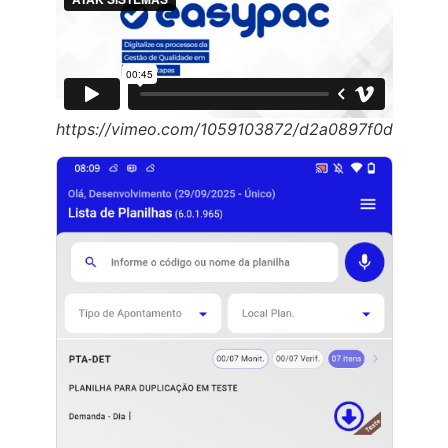
https://vimeo.com/1059103872/d2a0897f0d