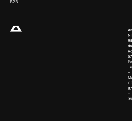
B2B
Av
Ni
Ri
da
Ro
57
Pa
Te
–
Ma
C
8
–
3