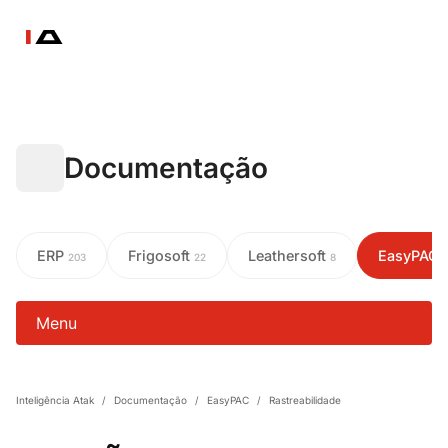
Documentação
ERP
Frigosoft
Leathersoft
EasyPAC
203
22
8
Menu
Inteligência Atak
/
Documentação
/
EasyPAC
/
Rastreabilidade