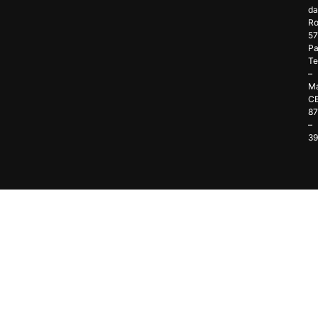
da
Ro
57
Pa
Te
–
Ma
C
8
–
3