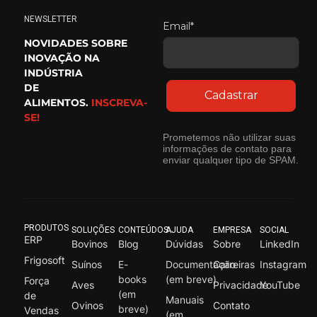
NEWSLETTER
Email*
NOVIDADES SOBRE
INOVAÇÃO NA
INDÚSTRIA
DE
Cadastrar
ALIMENTOS.
INSCREVA-
SE!
Prometemos não utilizar suas
informações de contato para
enviar qualquer tipo de SPAM.
PRODUTOS
SOLUÇÕES
CONTEÚDOS
AJUDA
EMPRESA
SOCIAL
ERP
Bovinos
Blog
Dúvidas
Sobre
LinkedIn
Frigosoft
Suínos
E-
Documentação
Carreiras
Instagram
books
(em breve)
Força
Aves
Privacidade
YouTube
(em
de
Manuais
Ovinos
Contato
breve)
Vendas
(em