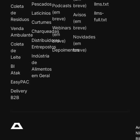
Pescados
llms.txt
Podcasts
breve)
Coleta
(em
de
Laticínios
llms-
Avisos
breve)
Resíduos
full.txt
(em
Curtumes
Webinars
breve)
Venda
Charqueadas
(em
Ambulante
Novidades
Distribuidores
breve)
(em
Coleta
Entrepostos
Depoimentos
breve)
de
Indústria
Leite
de
BI
Alimentos
Atak
em Geral
EasyPAC
Delivery
B2B
Av
Ni
Ri