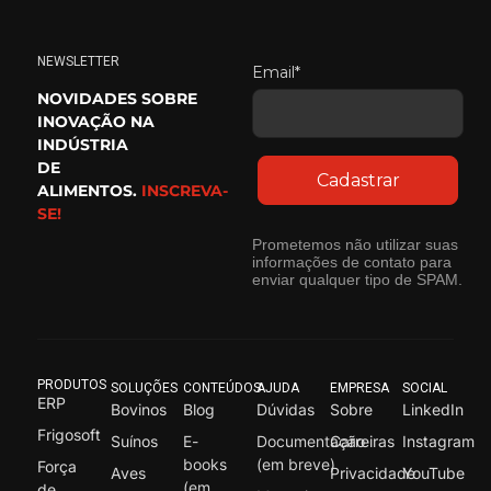
NEWSLETTER
Email*
NOVIDADES SOBRE
INOVAÇÃO NA
INDÚSTRIA
DE
Cadastrar
ALIMENTOS.
INSCREVA-
SE!
Prometemos não utilizar suas
informações de contato para
enviar qualquer tipo de SPAM.
PRODUTOS
SOLUÇÕES
CONTEÚDOS
AJUDA
EMPRESA
SOCIAL
ERP
Bovinos
Blog
Dúvidas
Sobre
LinkedIn
Frigosoft
Suínos
E-
Documentação
Carreiras
Instagram
books
(em breve)
Força
Aves
Privacidade
YouTube
(em
de