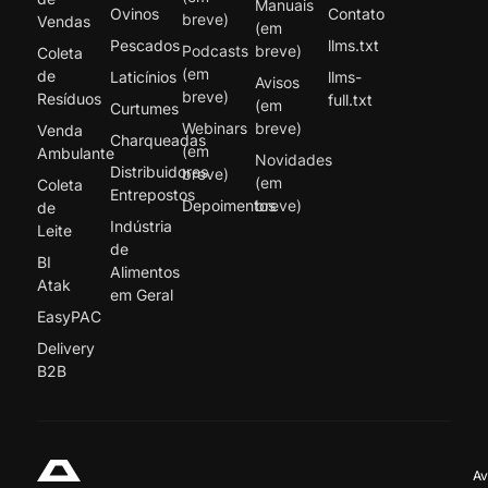
Manuais
Ovinos
Contato
breve)
Vendas
(em
Pescados
llms.txt
Podcasts
breve)
Coleta
(em
de
Laticínios
llms-
Avisos
breve)
Resíduos
full.txt
(em
Curtumes
Webinars
breve)
Venda
Charqueadas
(em
Ambulante
Novidades
Distribuidores
breve)
(em
Coleta
Entrepostos
Depoimentos
breve)
de
Indústria
Leite
de
BI
Alimentos
Atak
em Geral
EasyPAC
Delivery
B2B
Av