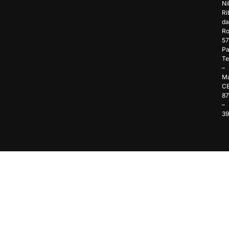
Ni
Ri
da
Ro
57
Pa
Te
–
Ma
C
8
–
3