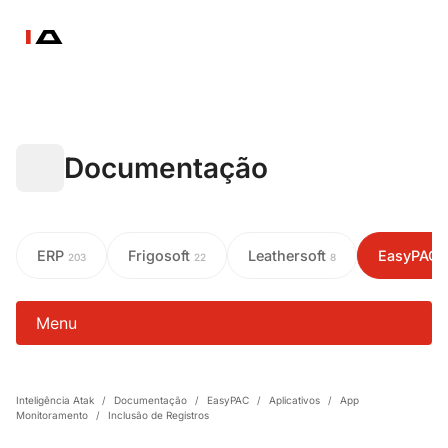
Documentação
ERP
Frigosoft
Leathersoft
EasyPAC
203
22
8
Menu
Inteligência Atak
/
Documentação
/
EasyPAC
/
Aplicativos
/
App
Monitoramento
/
Inclusão de Registros