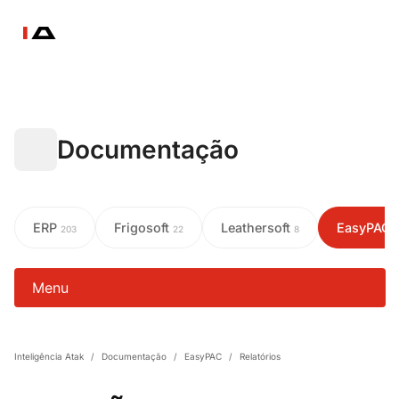
Documentação
ERP
Frigosoft
Leathersoft
EasyPAC
203
22
8
Menu
Inteligência Atak
/
Documentação
/
EasyPAC
/
Relatórios