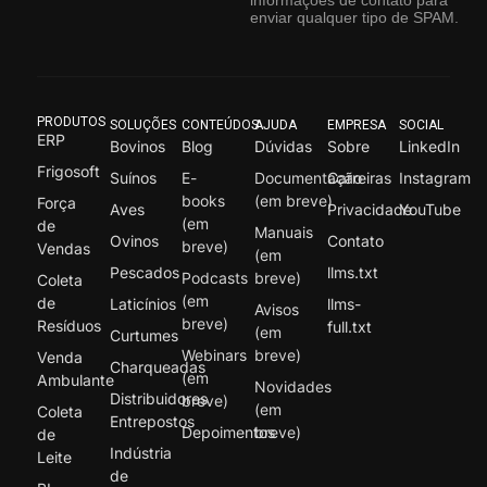
informações de contato para
enviar qualquer tipo de SPAM.
PRODUTOS
SOLUÇÕES
CONTEÚDOS
AJUDA
EMPRESA
SOCIAL
ERP
Bovinos
Blog
Dúvidas
Sobre
LinkedIn
Frigosoft
Suínos
E-
Documentação
Carreiras
Instagram
books
(em breve)
Força
Aves
Privacidade
YouTube
(em
de
Manuais
Ovinos
Contato
breve)
Vendas
(em
Pescados
llms.txt
Podcasts
breve)
Coleta
(em
de
Laticínios
llms-
Avisos
breve)
Resíduos
full.txt
(em
Curtumes
Webinars
breve)
Venda
Charqueadas
(em
Ambulante
Novidades
Distribuidores
breve)
(em
Coleta
Entrepostos
Depoimentos
breve)
de
Indústria
Leite
de