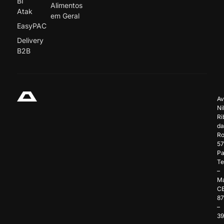
BI
Alimentos
Atak
em Geral
EasyPAC
Delivery
B2B
Av
Ni
Ri
da
Ro
57
Pa
Te
–
Ma
C
8
–
3