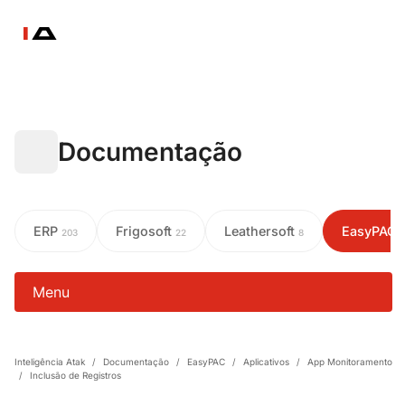
Documentação
ERP
Frigosoft
Leathersoft
EasyPAC
203
22
8
Menu
Inteligência Atak
/
Documentação
/
EasyPAC
/
Aplicativos
/
App Monitoramento
/
Inclusão de Registros