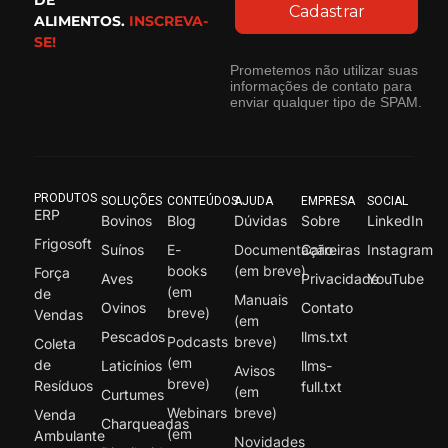
Cadastrar
ALIMENTOS.
INSCREVA-
SE!
Prometemos não utilizar suas
informações de contato para
enviar qualquer tipo de SPAM.
PRODUTOS
SOLUÇÕES
CONTEÚDOS
AJUDA
EMPRESA
SOCIAL
ERP
Bovinos
Blog
Dúvidas
Sobre
LinkedIn
Frigosoft
Suínos
E-
Documentação
Carreiras
Instagram
books
(em breve)
Força
Aves
Privacidade
YouTube
(em
de
Manuais
Ovinos
Contato
breve)
Vendas
(em
Pescados
llms.txt
Podcasts
breve)
Coleta
(em
de
Laticínios
llms-
Avisos
breve)
Resíduos
full.txt
(em
Curtumes
Webinars
breve)
Venda
Charqueadas
(em
Ambulante
Novidades