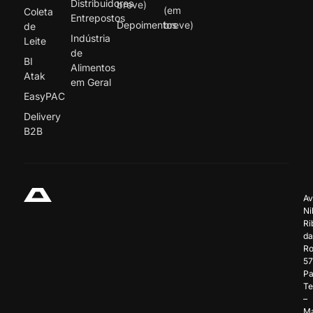
Distribuidores
breve)
(em
Coleta
Entrepostos
Depoimentos
breve)
de
Indústria
Leite
de
BI
Alimentos
Atak
em Geral
EasyPAC
Delivery
B2B
Av
Ni
Ri
da
Ro
57
Pa
Te
–
Ma