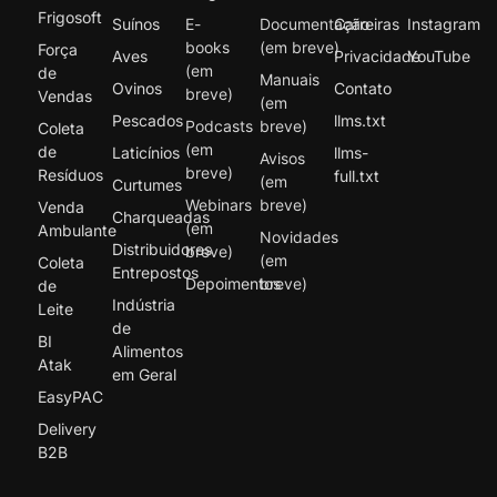
Frigosoft
Suínos
E-
Documentação
Carreiras
Instagram
books
(em breve)
Força
Aves
Privacidade
YouTube
(em
de
Manuais
Ovinos
Contato
breve)
Vendas
(em
Pescados
llms.txt
Podcasts
breve)
Coleta
(em
de
Laticínios
llms-
Avisos
breve)
Resíduos
full.txt
(em
Curtumes
Webinars
breve)
Venda
Charqueadas
(em
Ambulante
Novidades
Distribuidores
breve)
(em
Coleta
Entrepostos
Depoimentos
breve)
de
Indústria
Leite
de
BI
Alimentos
Atak
em Geral
EasyPAC
Delivery
B2B