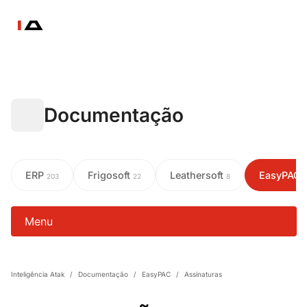
Documentação
ERP
Frigosoft
Leathersoft
EasyPAC
203
22
8
Menu
Inteligência Atak
/
Documentação
/
EasyPAC
/
Assinaturas