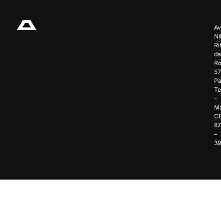
Av
Ni
Ri
da
Ro
57
Pa
Te
–
Ma
C
8
–
3