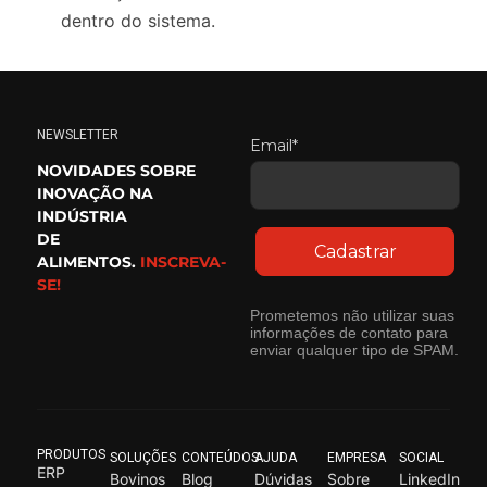
dentro do sistema.
NEWSLETTER
Email*
NOVIDADES SOBRE
INOVAÇÃO NA
INDÚSTRIA
DE
Cadastrar
ALIMENTOS.
INSCREVA-
SE!
Prometemos não utilizar suas
informações de contato para
enviar qualquer tipo de SPAM.
PRODUTOS
SOLUÇÕES
CONTEÚDOS
AJUDA
EMPRESA
SOCIAL
ERP
Bovinos
Blog
Dúvidas
Sobre
LinkedIn