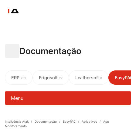
Documentação
ERP
Frigosoft
Leathersoft
EasyPAC
203
22
8
Menu
Inteligência Atak
/
Documentação
/
EasyPAC
/
Aplicativos
/
App
Monitoramento