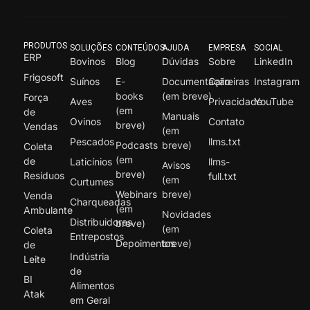
PRODUTOS
SOLUÇÕES
CONTEÚDOS
AJUDA
EMPRESA
SOCIAL
ERP
Bovinos
Blog
Dúvidas
Sobre
LinkedIn
Frigosoft
Suínos
E-
Documentação
Carreiras
Instagram
books
(em breve)
Força
Aves
Privacidade
YouTube
(em
de
Manuais
Ovinos
Contato
breve)
Vendas
(em
Pescados
llms.txt
Podcasts
breve)
Coleta
(em
de
Laticínios
llms-
Avisos
breve)
Resíduos
full.txt
(em
Curtumes
Webinars
breve)
Venda
Charqueadas
(em
Ambulante
Novidades
Distribuidores
breve)
(em
Coleta
Entrepostos
Depoimentos
breve)
de
Indústria
Leite
de
BI
Alimentos
Atak
em Geral