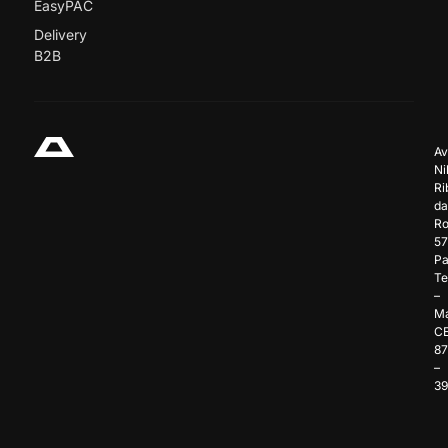
EasyPAC
Delivery
B2B
Av
Ni
Ri
da
Ro
57
Pa
Te
–
Ma
C
8
–
3