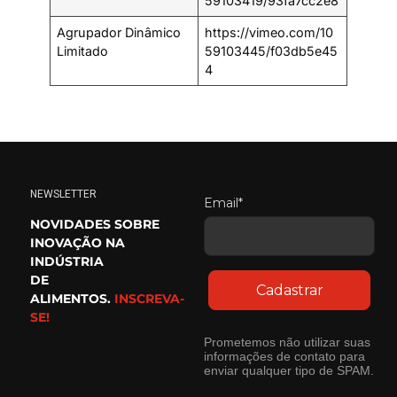
59103419/93fa7cc2e8
Agrupador Dinâmico
https://vimeo.com/10
Limitado
59103445/f03db5e45
4
NEWSLETTER
Email*
NOVIDADES SOBRE
INOVAÇÃO NA
INDÚSTRIA
DE
Cadastrar
ALIMENTOS.
INSCREVA-
SE!
Prometemos não utilizar suas
informações de contato para
enviar qualquer tipo de SPAM.