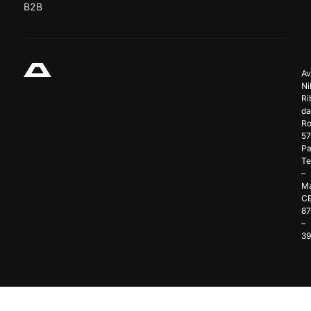
B2B
Av
Ni
Ri
da
Ro
57
Pa
Te
–
Ma
C
8
–
3