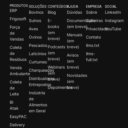
PRODUTOS
SOLUÇÕES
CONTEÚDOS
AJUDA
EMPRESA
SOCIAL
ERP
Bovinos
Blog
Dúvidas
Sobre
LinkedIn
Frigosoft
Suínos
E-
Documentação
Carreiras
Instagram
books
(em breve)
Força
Aves
Privacidade
YouTube
(em
de
Manuais
Ovinos
Contato
breve)
Vendas
(em
Pescados
llms.txt
Podcasts
breve)
Coleta
(em
de
Laticínios
llms-
Avisos
breve)
Resíduos
full.txt
(em
Curtumes
Webinars
breve)
Venda
Charqueadas
(em
Ambulante
Novidades
Distribuidores
breve)
(em
Coleta
Entrepostos
Depoimentos
breve)
de
Indústria
Leite
de
BI
Alimentos
Atak
em Geral
EasyPAC
Delivery