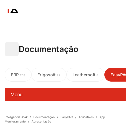
Documentação
ERP
Frigosoft
Leathersoft
EasyPAC
203
22
8
Menu
Inteligência Atak
/
Documentação
/
EasyPAC
/
Aplicativos
/
App
Monitoramento
/
Apresentação