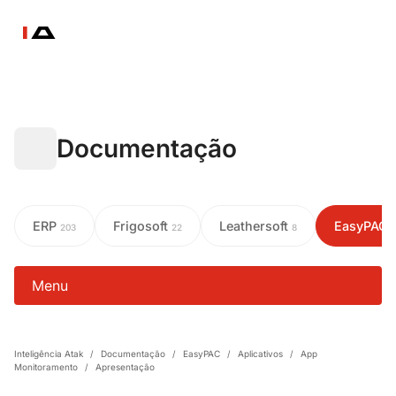
Documentação
ERP
Frigosoft
Leathersoft
EasyPAC
203
22
8
Menu
Inteligência Atak
/
Documentação
/
EasyPAC
/
Aplicativos
/
App
Monitoramento
/
Apresentação