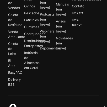
(em
de
Manuais
Ovinos
Contato
breve)
Vendas
(em
Pescados
llms.txt
Podcasts
breve)
Coleta
(em
de
Laticínios
llms-
Avisos
breve)
Resíduos
full.txt
(em
Curtumes
Webinars
breve)
Venda
Charqueadas
(em
Ambulante
Novidades
Distribuidores
breve)
(em
Coleta
Entrepostos
Depoimentos
breve)
de
Indústria
Leite
de
BI
Alimentos
Atak
em Geral
EasyPAC
Delivery
B2B