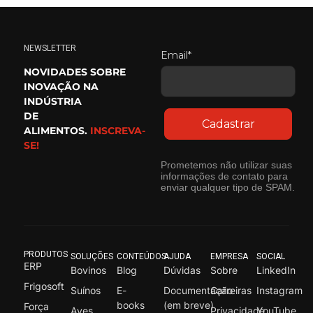
NEWSLETTER
Email*
NOVIDADES SOBRE
INOVAÇÃO NA
INDÚSTRIA
DE
Cadastrar
ALIMENTOS.
INSCREVA-
SE!
Prometemos não utilizar suas
informações de contato para
enviar qualquer tipo de SPAM.
PRODUTOS
SOLUÇÕES
CONTEÚDOS
AJUDA
EMPRESA
SOCIAL
ERP
Bovinos
Blog
Dúvidas
Sobre
LinkedIn
Frigosoft
Suínos
E-
Documentação
Carreiras
Instagram
books
(em breve)
Força
Aves
Privacidade
YouTube