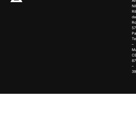
Av
Ni
Ri
da
Ro
57
Pa
Te
–
Ma
C
8
–
3