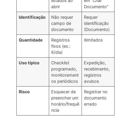
listados ao
em “Criar
abrir
Documento”
Identificação
Não requer
Requer
campo de
identificação
documento
(Documento)
Quantidade
Registros
Ilimitados
fixos (ex.:
6/dia)
Uso típico
Checklist
Expedição,
programado,
recebimento,
monitorament
registros
os periódicos
avulsos
Risco
Esquecer de
Registrar no
preencher um
documento
horário/frequê
errado
ncia