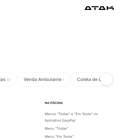
das
Venda Ambulante
Coleta de Leite
Colet
67
1
18
NA PÁGINA
Menus “Todas” e “Em Teste” no
Aplicativo EasyPac
Menu “Todas”
Menu “Em Teste”