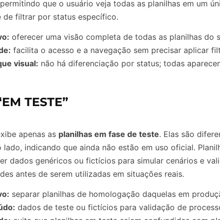
 permitindo que o usuário veja todas as planilhas em um ún
de filtrar por status específico.
vo:
oferecer uma visão completa de todas as planilhas do s
de:
facilita o acesso e a navegação sem precisar aplicar fil
ue visual:
não há diferenciação por status; todas aparecem
“EM TESTE”
exibe apenas as
planilhas em fase de teste
. Elas são difer
 lado, indicando que ainda não estão em uso oficial. Plani
r dados genéricos ou fictícios para simular cenários e val
des antes de serem utilizadas em situações reais.
vo:
separar planilhas de homologação daquelas em produç
údo:
dados de teste ou fictícios para validação de process