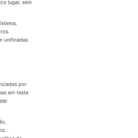
ico lugar, sem
istema.
tros.
 unificadas.
enciadas por
lhas em teste
idar
ão.
os.