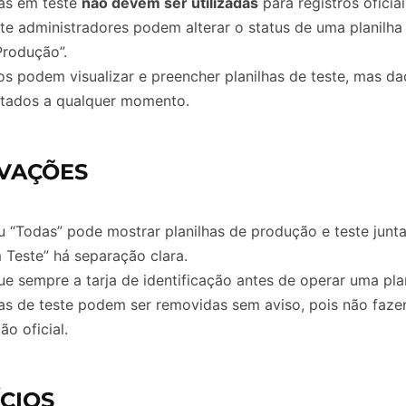
has em teste
não devem ser utilizadas
para registros oficiai
e administradores podem alterar o status de uma planilha
Produção”.
os podem visualizar e preencher planilhas de teste, mas d
tados a qualquer momento.
VAÇÕES
 “Todas” pode mostrar planilhas de produção e teste junt
 Teste” há separação clara.
que sempre a tarja de identificação antes de operar uma plan
has de teste podem ser removidas sem aviso, pois não faz
ão oficial.
CIOS