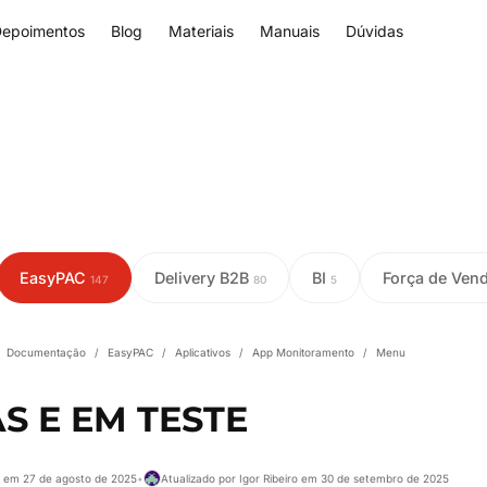
epoimentos
Blog
Materiais
Manuais
Dúvidas
EasyPAC
Delivery B2B
BI
Força de Ven
147
80
5
Documentação
/
EasyPAC
/
Aplicativos
/
App Monitoramento
/
Menu
S E EM TESTE
e em 27 de agosto de 2025
•
Atualizado por Igor Ribeiro em 30 de setembro de 2025