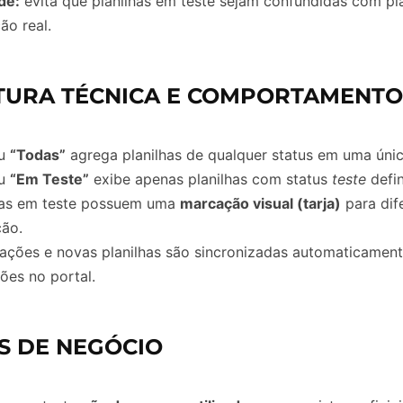
de:
evita que planilhas em teste sejam confundidas com pla
ão real.
TURA TÉCNICA E COMPORTAMENTO
nu
“Todas”
agrega planilhas de qualquer status em uma únic
nu
“Em Teste”
exibe apenas planilhas com status
teste
defin
has em teste possuem uma
marcação visual (tarja)
para dif
ão.
zações e novas planilhas são sincronizadas automaticamen
ções no portal.
S DE NEGÓCIO