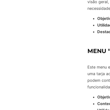
visão geral,
necessidade 
Objeti
Utilida
Destaq
MENU 
Este menu 
uma tarja ao
podem conte
funcionalida
Objeti
Conte