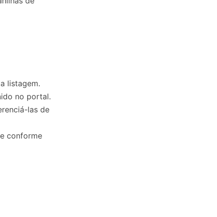
nilhas de
a listagem.
ido no portal.
erenciá-las de
te conforme