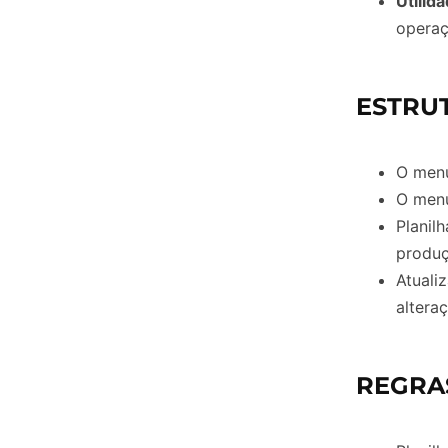
Utilida
operaç
ESTRU
O me
O me
Planil
produç
Atuali
altera
REGRA