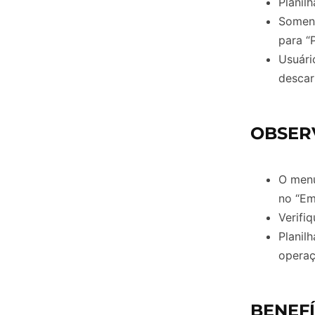
Planil
Soment
para “
Usuári
descar
OBSER
O menu
no “Em
Verifi
Planil
operaç
BENEFÍ