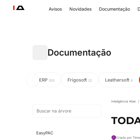
Avisos
Novidades
Documentação
D
Documentação
ERP
Frigosoft
Leathersoft
203
22
8
Inteligência Atak
/
TODA
EasyPAC
Criado por Tim