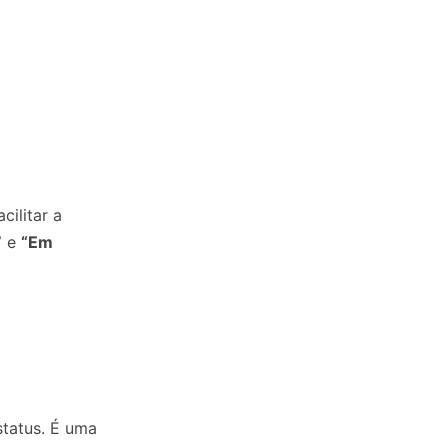
cilitar a
”
e
“Em
status. É uma