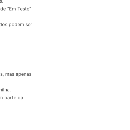
s.
 de “Em Teste”
ados podem ser
as, mas apenas
ilha.
em parte da