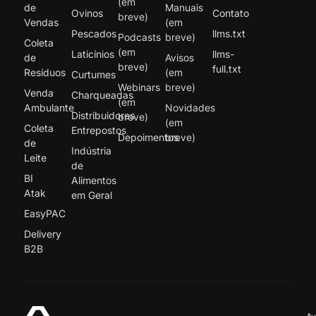
(em
de
Manuais
Ovinos
Contato
breve)
Vendas
(em
Pescados
llms.txt
Podcasts
breve)
Coleta
(em
Laticínios
llms-
de
Avisos
breve)
full.txt
Resíduos
(em
Curtumes
Webinars
breve)
Venda
Charqueadas
(em
Ambulante
Novidades
Distribuidores
breve)
(em
Coleta
Entrepostos
Depoimentos
breve)
de
Indústria
Leite
de
BI
Alimentos
Atak
em Geral
EasyPAC
Delivery
B2B