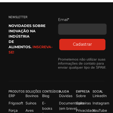
NEWSLETTER
Email*
NOVIDADES SOBRE
INOVAÇÃO NA
INDÚSTRIA
DE
Cadastrar
ALIMENTOS.
INSCREVA-
SE!
Prometemos não utilizar suas
informações de contato para
enviar qualquer tipo de SPAM.
PRODUTOS
SOLUÇÕES
CONTEÚDOS
AJUDA
EMPRESA
SOCIAL
ERP
Bovinos
Blog
Dúvidas
Sobre
LinkedIn
Frigosoft
Suínos
E-
Documentação
Carreiras
Instagram
books
(em breve)
Força
Aves
Privacidade
YouTube