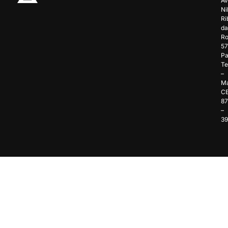
Av
Ni
Ri
da
Ro
57
Pa
Te
–
Ma
C
8
–
3