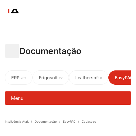
Documentação
ERP
Frigosoft
Leathersoft
EasyPAC
203
22
8
Menu
Inteligência Atak
/
Documentação
/
EasyPAC
/
Cadastros