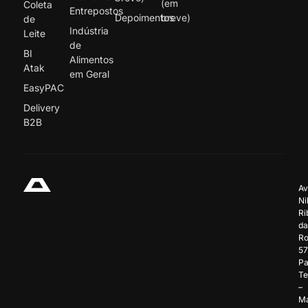
(em
Coleta
Entrepostos
Depoimentos
breve)
de
Indústria
Leite
de
BI
Alimentos
Atak
em Geral
EasyPAC
Delivery
B2B
Av
Ni
Ri
da
Ro
57
Pa
Te
–
Ma