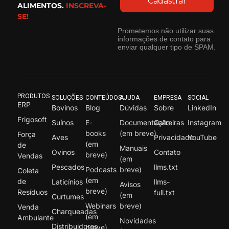
Cadastrar
ALIMENTOS.
INSCREVA-
SE!
Prometemos não utilizar suas
informações de contato para
enviar qualquer tipo de SPAM.
PRODUTOS
SOLUÇÕES
CONTEÚDOS
AJUDA
EMPRESA
SOCIAL
ERP
Bovinos
Blog
Dúvidas
Sobre
LinkedIn
Frigosoft
Suínos
E-
Documentação
Carreiras
Instagram
books
(em breve)
Força
Aves
Privacidade
YouTube
(em
de
Manuais
Ovinos
Contato
breve)
Vendas
(em
Pescados
llms.txt
Podcasts
breve)
Coleta
(em
de
Laticínios
llms-
Avisos
breve)
Resíduos
full.txt
(em
Curtumes
Webinars
breve)
Venda
Charqueadas
(em
Ambulante
Novidades
Distribuidores
breve)