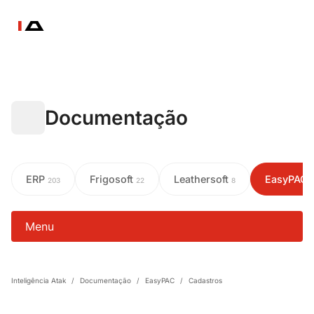
Documentação
ERP
Frigosoft
Leathersoft
EasyPAC
203
22
8
Menu
Inteligência Atak
/
Documentação
/
EasyPAC
/
Cadastros