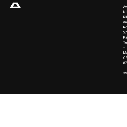
Av
Ni
Ri
da
Ro
57
Pa
Te
–
Ma
C
8
–
3