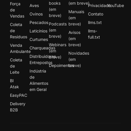
books
(em breve)
Força
Aves
Privacidade
YouTube
(em
de
Manuais
Ovinos
Contato
breve)
Vendas
(em
Pescados
llms.txt
Podcasts
breve)
Coleta
(em
de
Laticínios
llms-
Avisos
breve)
Resíduos
full.txt
(em
Curtumes
Webinars
breve)
Venda
Charqueadas
(em
Ambulante
Novidades
Distribuidores
breve)
(em
Coleta
Entrepostos
Depoimentos
breve)
de
Indústria
Leite
de
BI
Alimentos
Atak
em Geral
EasyPAC
Delivery
B2B