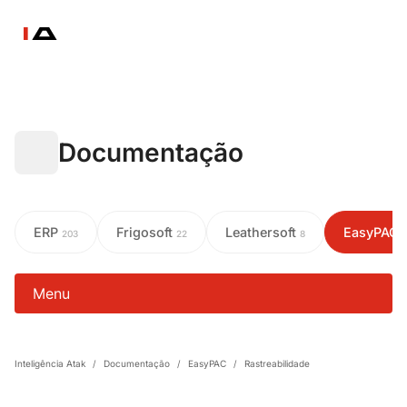
Documentação
ERP
Frigosoft
Leathersoft
EasyPAC
203
22
8
Menu
Inteligência Atak
/
Documentação
/
EasyPAC
/
Rastreabilidade