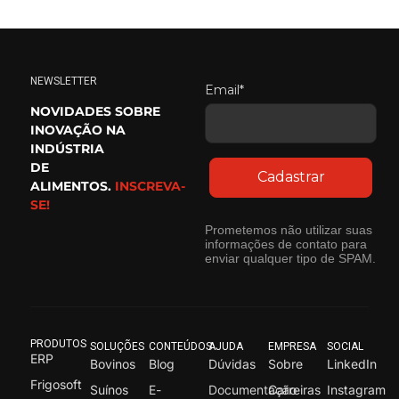
NEWSLETTER
Email*
NOVIDADES SOBRE
INOVAÇÃO NA
INDÚSTRIA
DE
Cadastrar
ALIMENTOS.
INSCREVA-
SE!
Prometemos não utilizar suas
informações de contato para
enviar qualquer tipo de SPAM.
PRODUTOS
SOLUÇÕES
CONTEÚDOS
AJUDA
EMPRESA
SOCIAL
ERP
Bovinos
Blog
Dúvidas
Sobre
LinkedIn
Frigosoft
Suínos
E-
Documentação
Carreiras
Instagram