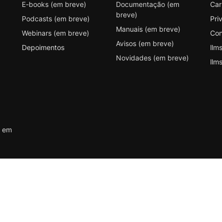
E-books (em breve)
Documentação (em
Car
breve)
Podcasts (em breve)
Pri
Manuais (em breve)
Webinars (em breve)
Con
Avisos (em breve)
Depoimentos
llms
Novidades (em breve)
llms
s em
ógico – Maringá/PR; CEP 87060 – 390