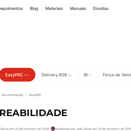
epoimentos
Blog
Materiais
Manuais
Dúvidas
EasyPAC
Delivery B2B
BI
Força de Ven
147
80
5
Documentação
/
EasyPAC
REABILIDADE
a Souza em 24 de fevereiro de 2026
•
Atualizado por Julia Souza em 24 de fevereiro de 202