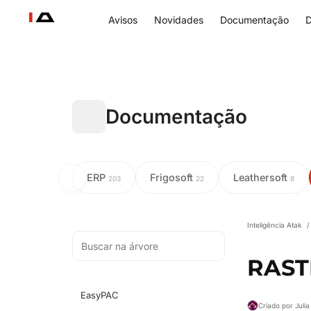
Avisos
Novidades
Documentação
D
Documentação
ERP
Frigosoft
Leathersoft
203
22
8
Inteligência Atak
/
RAST
EasyPAC
Criado por Juli