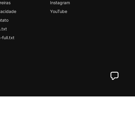
reiras
Instagram
vacidade
YouTube
tato
.txt
-full.txt
CNPJ: 73.500.290/0001-06