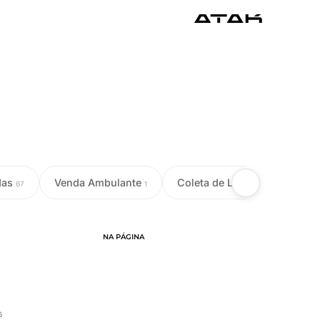
das
Venda Ambulante
Coleta de Leite
Colet
67
1
18
NA PÁGINA
6