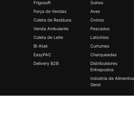
Frigosoft
Suínos
Força de Vendas
Aves
Coleta de Resíduos
Ovinos
Venda Ambulante
Pescados
Coleta de Leite
Laticínios
BI Atak
Curtumes
EasyPAC
Charqueadas
Delivery B2B
Distribuidores
Entrepostos
Indústria de Alimento
Geral
Av. Nildo Ribeiro da Rocha, 5766; Parque Tecnol