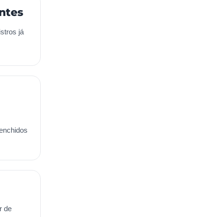
ntes
stros já
eenchidos
r de