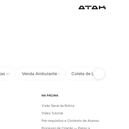
das
Venda Ambulante
Coleta de Leite
Colet
67
1
18
NA PÁGINA
Visão Geral da Rotina
Vídeo Tutorial
Pré-requisitos e Contexto de Acesso
Processo de Criação — Passo a