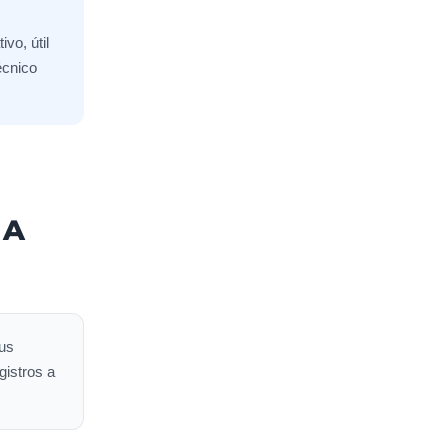
vo, útil
écnico
 A
eus
gistros a