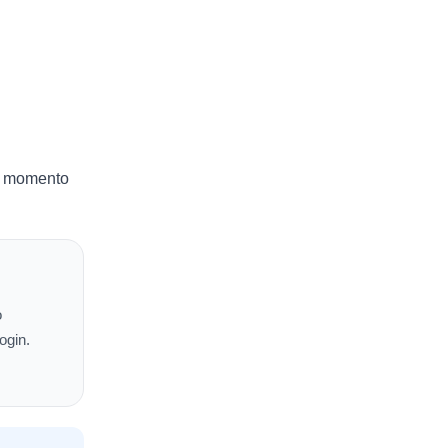
no momento
o
ogin.