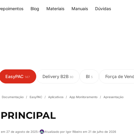
epoimentos
Blog
Materiais
Manuais
Dúvidas
EasyPAC
Delivery B2B
BI
Força de Ven
147
80
5
Documentação
/
EasyPAC
/
Aplicativos
/
App Monitoramento
/
Apresentação
 PRINCIPAL
e em 27 de agosto de 2025
•
Atualizado por Igor Ribeiro em 21 de julho de 2026