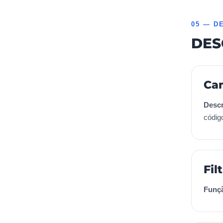
05 — D
DES
Ca
Descr
códig
Fil
Funç