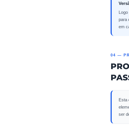
Versã
Logo 
para 
em c
04 — P
PRO
PAS
Esta 
eleme
ser 