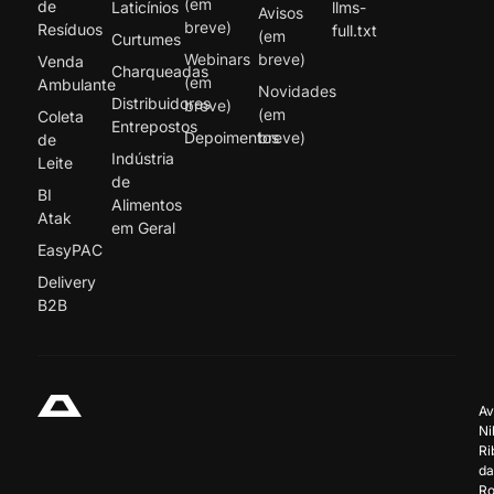
(em
de
Laticínios
llms-
Avisos
breve)
Resíduos
full.txt
(em
Curtumes
Webinars
breve)
Venda
Charqueadas
(em
Ambulante
Novidades
Distribuidores
breve)
(em
Coleta
Entrepostos
Depoimentos
breve)
de
Indústria
Leite
de
BI
Alimentos
Atak
em Geral
EasyPAC
Delivery
B2B
Av
Ni
Ri
da
Ro