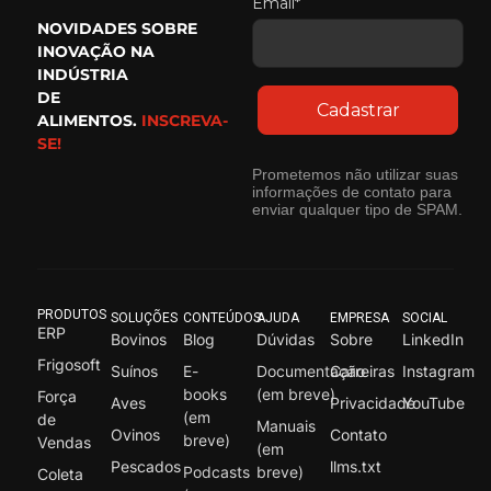
Email*
NOVIDADES SOBRE
INOVAÇÃO NA
INDÚSTRIA
DE
Cadastrar
ALIMENTOS.
INSCREVA-
SE!
Prometemos não utilizar suas
informações de contato para
enviar qualquer tipo de SPAM.
PRODUTOS
SOLUÇÕES
CONTEÚDOS
AJUDA
EMPRESA
SOCIAL
ERP
Bovinos
Blog
Dúvidas
Sobre
LinkedIn
Frigosoft
Suínos
E-
Documentação
Carreiras
Instagram
books
(em breve)
Força
Aves
Privacidade
YouTube
(em
de
Manuais
Ovinos
Contato
breve)
Vendas
(em
Pescados
llms.txt
Podcasts
breve)
Coleta