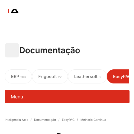
Documentação
ERP
Frigosoft
Leathersoft
EasyPAC
203
22
8
Menu
Inteligência Atak
/
Documentação
/
EasyPAC
/
Melhoria Contínua