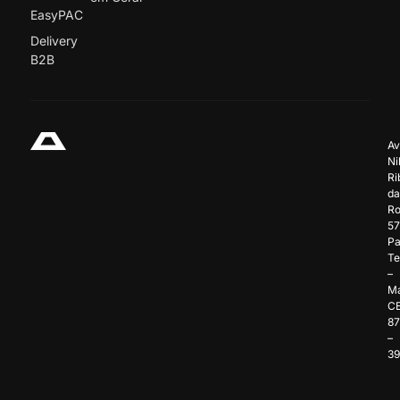
EasyPAC
Delivery
B2B
Av
Ni
Ri
da
Ro
57
Pa
Te
–
Ma
C
8
–
3