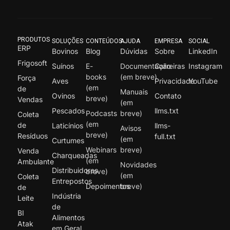
PRODUTOS
SOLUÇÕES
CONTEÚDOS
AJUDA
EMPRESA
SOCIAL
ERP
Bovinos
Blog
Dúvidas
Sobre
LinkedIn
Frigosoft
Suínos
E-
Documentação
Carreiras
Instagram
books
(em breve)
Força
Aves
Privacidade
YouTube
(em
de
Manuais
Ovinos
Contato
breve)
Vendas
(em
Pescados
llms.txt
Podcasts
breve)
Coleta
(em
de
Laticínios
llms-
Avisos
breve)
Resíduos
full.txt
(em
Curtumes
Webinars
breve)
Venda
Charqueadas
(em
Ambulante
Novidades
Distribuidores
breve)
(em
Coleta
Entrepostos
Depoimentos
breve)
de
Indústria
Leite
de
BI
Alimentos
Atak
em Geral