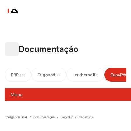
Documentação
ERP
Frigosoft
Leathersoft
EasyPAC
203
22
8
Menu
Inteligência Atak
/
Documentação
/
EasyPAC
/
Cadastros