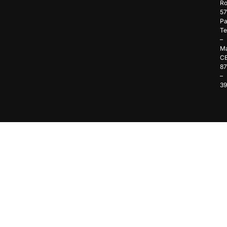
Ro
57
Pa
Te
–
Ma
C
8
–
3