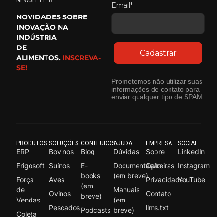
NEWSLETTER
Email*
NOVIDADES SOBRE
INOVAÇÃO NA
INDÚSTRIA
DE
Cadastrar
ALIMENTOS.
INSCREVA-
SE!
Prometemos não utilizar suas
informações de contato para
enviar qualquer tipo de SPAM.
PRODUTOS
SOLUÇÕES
CONTEÚDOS
AJUDA
EMPRESA
SOCIAL
ERP
Bovinos
Blog
Dúvidas
Sobre
LinkedIn
Frigosoft
Suínos
E-
Documentação
Carreiras
Instagram
books
(em breve)
Força
Aves
Privacidade
YouTube
(em
de
Manuais
Ovinos
Contato
breve)
Vendas
(em
Pescados
llms.txt
Podcasts
breve)
Coleta