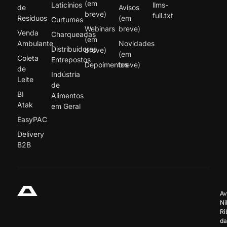
(em
Laticínios
llms-
de
Avisos
breve)
full.txt
Resíduos
(em
Curtumes
Webinars
breve)
Venda
Charqueadas
(em
Ambulante
Novidades
Distribuidores
breve)
(em
Coleta
Entrepostos
Depoimentos
breve)
de
Indústria
Leite
de
BI
Alimentos
Atak
em Geral
EasyPAC
Delivery
B2B
Av
Ni
Ri
da