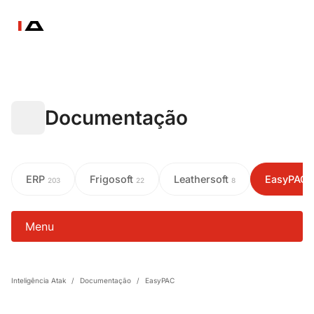
Documentação
ERP
Frigosoft
Leathersoft
EasyPAC
203
22
8
Menu
Inteligência Atak
/
Documentação
/
EasyPAC