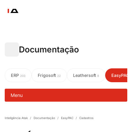
Documentação
ERP
Frigosoft
Leathersoft
EasyPAC
203
22
8
Menu
Inteligência Atak
/
Documentação
/
EasyPAC
/
Cadastros