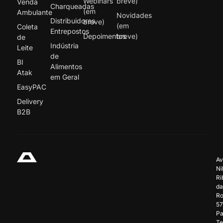
Webinars
breve)
Venda
Charqueadas
(em
Ambulante
Novidades
Distribuidores
breve)
(em
Coleta
Entrepostos
Depoimentos
breve)
de
Indústria
Leite
de
BI
Alimentos
Atak
em Geral
EasyPAC
Delivery
B2B
Av
Ni
Ri
da
Ro
57
Pa
Te