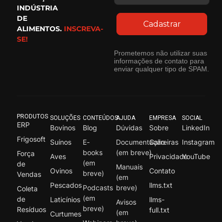
INDÚSTRIA
DE
Cadastrar
ALIMENTOS.
INSCREVA-
SE!
Prometemos não utilizar suas
informações de contato para
enviar qualquer tipo de SPAM.
PRODUTOS
SOLUÇÕES
CONTEÚDOS
AJUDA
EMPRESA
SOCIAL
ERP
Bovinos
Blog
Dúvidas
Sobre
LinkedIn
Frigosoft
Suínos
E-
Documentação
Carreiras
Instagram
books
(em breve)
Força
Aves
Privacidade
YouTube
(em
de
Manuais
Ovinos
Contato
breve)
Vendas
(em
Pescados
llms.txt
Podcasts
breve)
Coleta
(em
de
Laticínios
llms-
Avisos
breve)
Resíduos
full.txt
(em
Curtumes