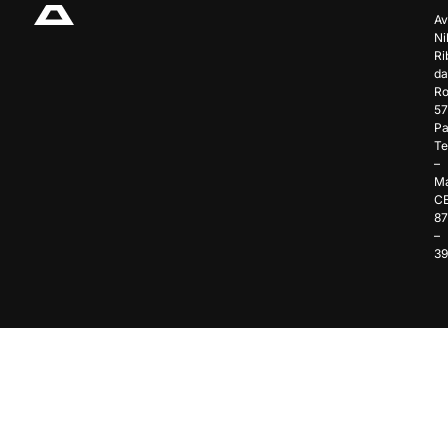
Av
Ni
Ri
da
Ro
57
Pa
Te
–
Ma
C
8
–
3