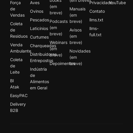
books
(em breve)
Força
Aves
Privacidade
YouTube
(em
de
Manuais
Ovinos
Contato
breve)
Vendas
(em
Pescados
llms.txt
Podcasts
breve)
Coleta
(em
Laticínios
llms-
de
Avisos
breve)
full.txt
Resíduos
(em
Curtumes
Webinars
breve)
Venda
Charqueadas
(em
Ambulante
Novidades
Distribuidores
breve)
(em
Coleta
Entrepostos
Depoimentos
breve)
de
Indústria
Leite
de
BI
Alimentos
Atak
em Geral
EasyPAC
Delivery
B2B