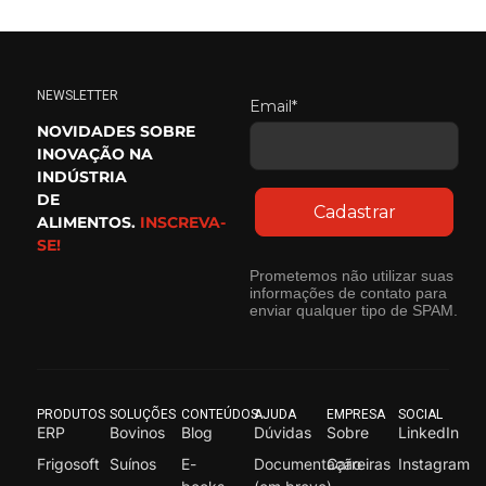
NEWSLETTER
Email*
NOVIDADES SOBRE
INOVAÇÃO NA
INDÚSTRIA
DE
Cadastrar
ALIMENTOS.
INSCREVA-
SE!
Prometemos não utilizar suas
informações de contato para
enviar qualquer tipo de SPAM.
PRODUTOS
SOLUÇÕES
CONTEÚDOS
AJUDA
EMPRESA
SOCIAL
ERP
Bovinos
Blog
Dúvidas
Sobre
LinkedIn
Frigosoft
Suínos
E-
Documentação
Carreiras
Instagram