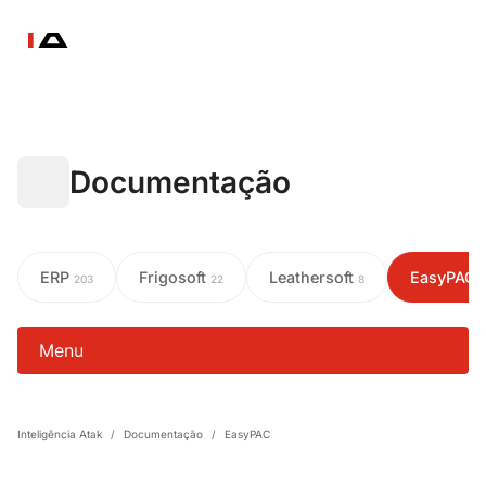
Documentação
ERP
Frigosoft
Leathersoft
EasyPAC
203
22
8
Menu
Inteligência Atak
/
Documentação
/
EasyPAC