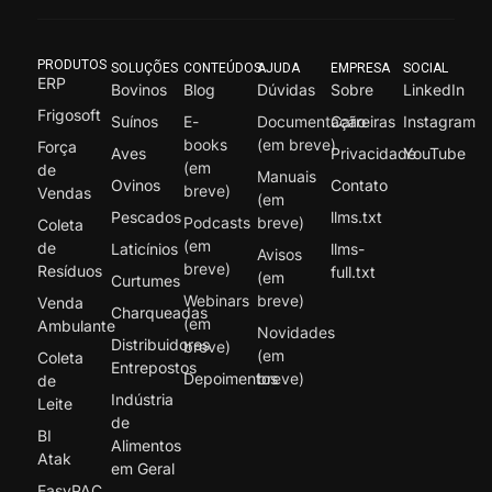
PRODUTOS
SOLUÇÕES
CONTEÚDOS
AJUDA
EMPRESA
SOCIAL
ERP
Bovinos
Blog
Dúvidas
Sobre
LinkedIn
Frigosoft
Suínos
E-
Documentação
Carreiras
Instagram
books
(em breve)
Força
Aves
Privacidade
YouTube
(em
de
Manuais
Ovinos
Contato
breve)
Vendas
(em
Pescados
llms.txt
Podcasts
breve)
Coleta
(em
de
Laticínios
llms-
Avisos
breve)
Resíduos
full.txt
(em
Curtumes
Webinars
breve)
Venda
Charqueadas
(em
Ambulante
Novidades
Distribuidores
breve)
(em
Coleta
Entrepostos
Depoimentos
breve)
de
Indústria
Leite
de
BI
Alimentos
Atak
em Geral
EasyPAC