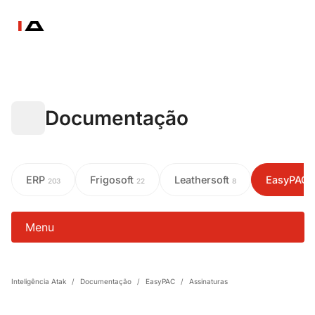
Documentação
ERP
Frigosoft
Leathersoft
EasyPAC
203
22
8
Menu
Inteligência Atak
/
Documentação
/
EasyPAC
/
Assinaturas