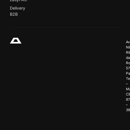
Delivery
B2B
Av
Ni
Ri
da
Ro
57
Pa
Te
–
Ma
C
8
–
3