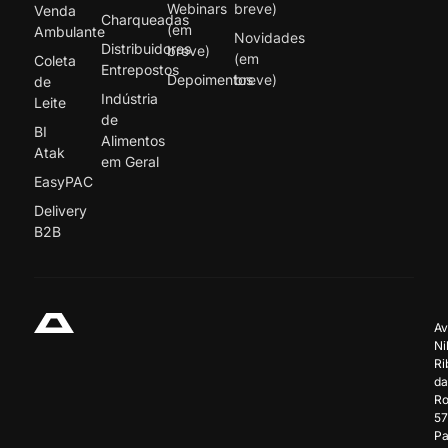
Webinars
breve)
Venda
Charqueadas
(em
Ambulante
Novidades
Distribuidores
breve)
(em
Coleta
Entrepostos
Depoimentos
breve)
de
Indústria
Leite
de
BI
Alimentos
Atak
em Geral
EasyPAC
Delivery
B2B
Av
Ni
Ri
da
Ro
57
Pa