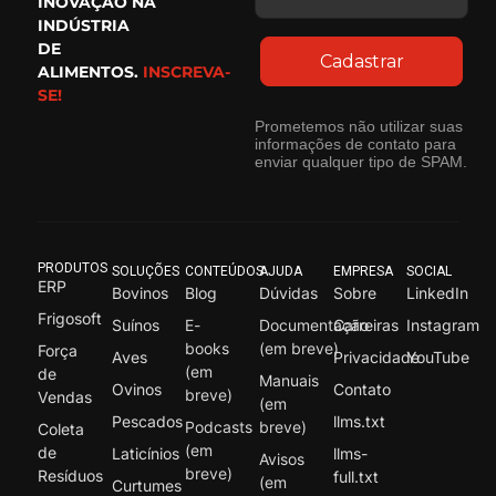
INOVAÇÃO NA
INDÚSTRIA
DE
Cadastrar
ALIMENTOS.
INSCREVA-
SE!
Prometemos não utilizar suas
informações de contato para
enviar qualquer tipo de SPAM.
PRODUTOS
SOLUÇÕES
CONTEÚDOS
AJUDA
EMPRESA
SOCIAL
ERP
Bovinos
Blog
Dúvidas
Sobre
LinkedIn
Frigosoft
Suínos
E-
Documentação
Carreiras
Instagram
books
(em breve)
Força
Aves
Privacidade
YouTube
(em
de
Manuais
Ovinos
Contato
breve)
Vendas
(em
Pescados
llms.txt
Podcasts
breve)
Coleta
(em
de
Laticínios
llms-
Avisos
breve)
Resíduos
full.txt
(em
Curtumes