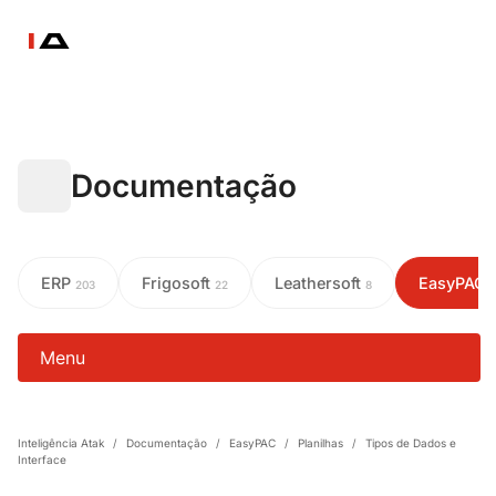
Documentação
ERP
Frigosoft
Leathersoft
EasyPAC
203
22
8
Menu
Inteligência Atak
/
Documentação
/
EasyPAC
/
Planilhas
/
Tipos de Dados e
Interface