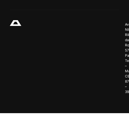
Av
Ni
Ri
da
Ro
57
Pa
Te
–
Ma
C
8
–
3