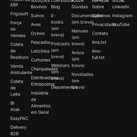
SOLUÇÕES
CONTEÚDOS
AJUDA
EMPRESA
SOCIAL
ERP
Bovinos
Blog
Dúvidas
Sobre
LinkedIn
Frigosoft
Suínos
E-
Documentação
Carreiras
Instagram
books
(em breve)
Força
Aves
Privacidade
YouTube
(em
de
Manuais
Ovinos
Contato
breve)
Vendas
(em
Pescados
llms.txt
Podcasts
breve)
Coleta
(em
de
Laticínios
llms-
Avisos
breve)
Resíduos
full.txt
(em
Curtumes
Webinars
breve)
Venda
Charqueadas
(em
Ambulante
Novidades
Distribuidores
breve)
(em
Coleta
Entrepostos
Depoimentos
breve)
de
Indústria
Leite
de
BI
Alimentos
Atak
em Geral
EasyPAC
Delivery
B2B