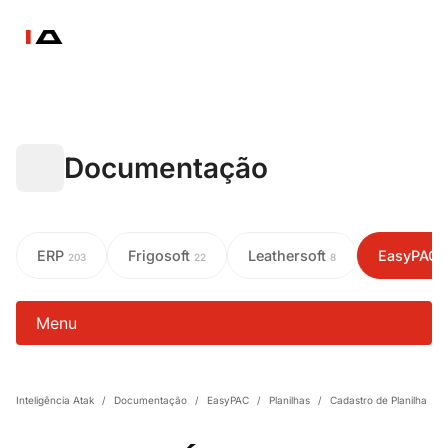
Documentação
ERP
Frigosoft
Leathersoft
EasyPAC
203
22
8
Menu
Inteligência Atak
/
Documentação
/
EasyPAC
/
Planilhas
/
Cadastro de Planilha