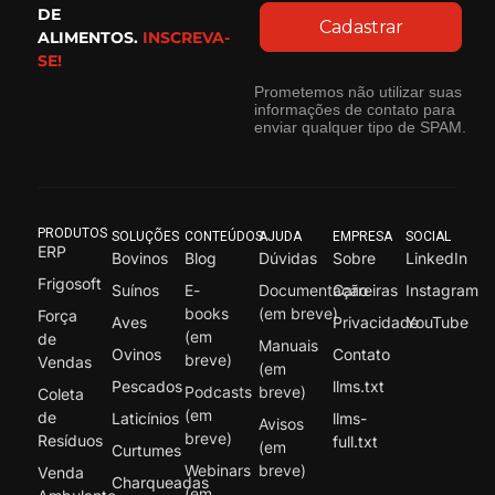
DE
Cadastrar
ALIMENTOS.
INSCREVA-
SE!
Prometemos não utilizar suas
informações de contato para
enviar qualquer tipo de SPAM.
PRODUTOS
SOLUÇÕES
CONTEÚDOS
AJUDA
EMPRESA
SOCIAL
ERP
Bovinos
Blog
Dúvidas
Sobre
LinkedIn
Frigosoft
Suínos
E-
Documentação
Carreiras
Instagram
books
(em breve)
Força
Aves
Privacidade
YouTube
(em
de
Manuais
Ovinos
Contato
breve)
Vendas
(em
Pescados
llms.txt
Podcasts
breve)
Coleta
(em
de
Laticínios
llms-
Avisos
breve)
Resíduos
full.txt
(em
Curtumes
Webinars
breve)
Venda
Charqueadas
(em