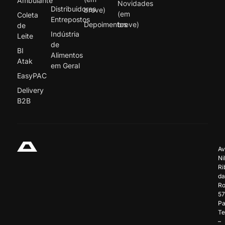
Ambulante
Novidades
Distribuidores
breve)
(em
Coleta
Entrepostos
Depoimentos
breve)
de
Indústria
Leite
de
BI
Alimentos
Atak
em Geral
EasyPAC
Delivery
B2B
Av
Ni
Ri
da
Ro
57
Pa
Te
–