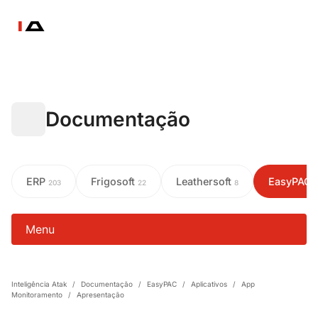
Documentação
ERP
Frigosoft
Leathersoft
EasyPAC
203
22
8
Menu
Inteligência Atak
/
Documentação
/
EasyPAC
/
Aplicativos
/
App
Monitoramento
/
Apresentação