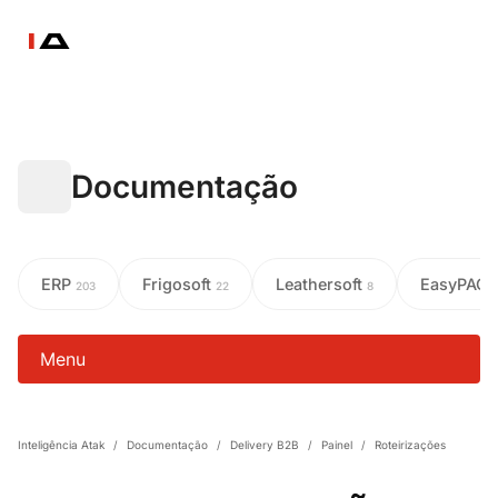
Documentação
ERP
Frigosoft
Leathersoft
EasyPAC
203
22
8
Menu
Inteligência Atak
/
Documentação
/
Delivery B2B
/
Painel
/
Roteirizações