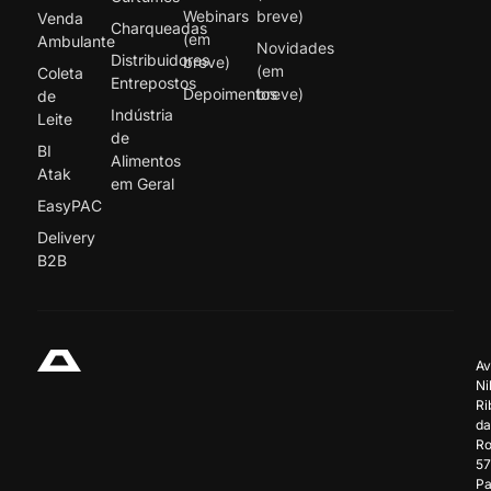
Webinars
breve)
Venda
Charqueadas
(em
Ambulante
Novidades
Distribuidores
breve)
(em
Coleta
Entrepostos
Depoimentos
breve)
de
Indústria
Leite
de
BI
Alimentos
Atak
em Geral
EasyPAC
Delivery
B2B
Av
Ni
Ri
da
Ro
57
Pa