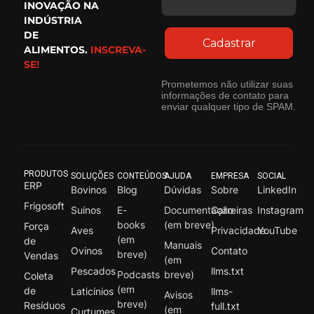
INOVAÇÃO NA
INDÚSTRIA
DE
Cadastrar
ALIMENTOS.
INSCREVA-
SE!
Prometemos não utilizar suas
informações de contato para
enviar qualquer tipo de SPAM.
PRODUTOS
SOLUÇÕES
CONTEÚDOS
AJUDA
EMPRESA
SOCIAL
ERP
Bovinos
Blog
Dúvidas
Sobre
LinkedIn
Frigosoft
Suínos
E-
Documentação
Carreiras
Instagram
books
(em breve)
Força
Aves
Privacidade
YouTube
(em
de
Manuais
Ovinos
Contato
breve)
Vendas
(em
Pescados
llms.txt
Podcasts
breve)
Coleta
(em
de
Laticínios
llms-
Avisos
breve)
Resíduos
full.txt
(em
Curtumes