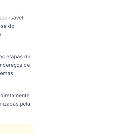
esponsável
-se do
e
as etapas da
 endereços de
stemas
 diretamente
alizadas pela