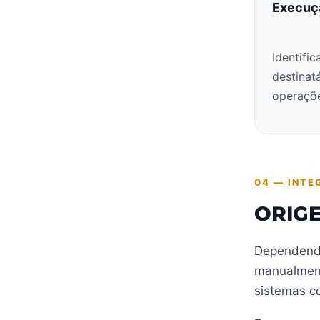
Execuç
Identifi
destinat
operaçõe
04 — INTE
ORIG
Dependendo
manualment
sistemas co