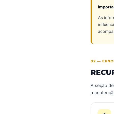
Importa
As infor
influenc
acompan
02 — FUNC
RECU
A seção de 
manutenção 