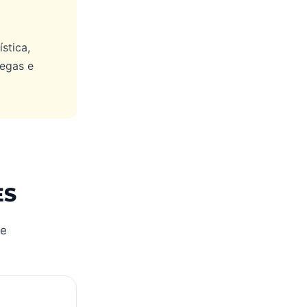
stica,
regas e
ES
 e