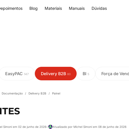
epoimentos
Blog
Materiais
Manuais
Dúvidas
EasyPAC
Delivery B2B
BI
Força de Ven
147
80
5
Documentação
/
Delivery B2B
/
Painel
NTES
el Simoni em 02 de junho de 2026
•
Atualizado por Michel Simoni em 08 de junho de 2026