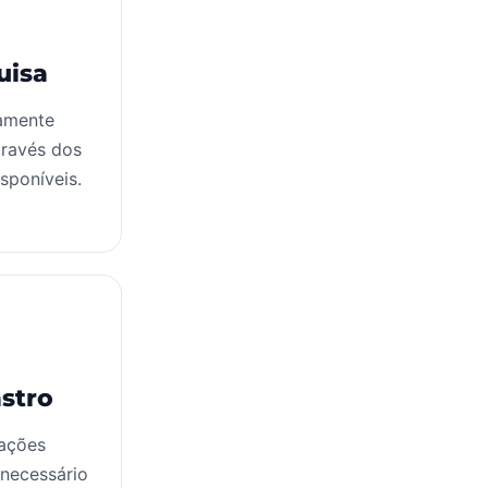
uisa
damente
través dos
isponíveis.
stro
mações
 necessário