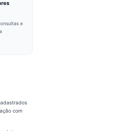
ores
onsultas e
a
cadastrados
ração com