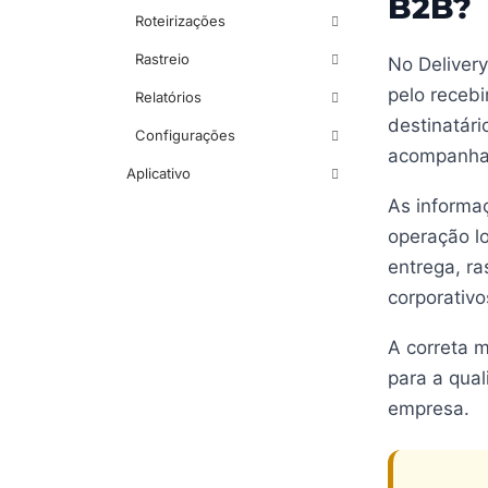
B2B?
Roteirizações
Rastreio
No Delivery
pelo receb
Relatórios
destinatári
Configurações
acompanhad
Aplicativo
As informa
operação lo
entrega, ra
corporativo
A correta 
para a qual
empresa.