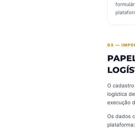
formulár
platafor
03 — IMPO
PAPE
LOGÍS
O cadastro
logística d
execução d
Os dados c
plataforma: