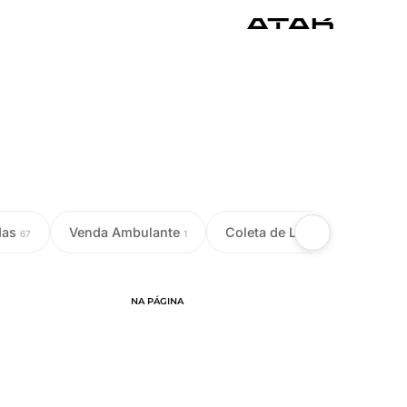
das
Venda Ambulante
Coleta de Leite
Colet
67
1
18
NA PÁGINA