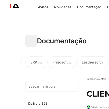
Avisos
Novidades
Documentação
D
Documentação
ERP
Frigosoft
Leathersoft
203
22
8
Inteligência Atak
/
CLIE
Delivery B2B
Criado por Mich