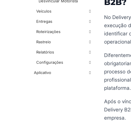
B2B?
Desvincular Motorista
Veículos
No Delivery
Entregas
execução d
Roteirizações
identifica
operaciona
Rastreio
Relatórios
Diferenteme
Configurações
obrigatori
processo d
Aplicativo
profissiona
plataforma.
Após o vínc
Delivery B2
empresa.