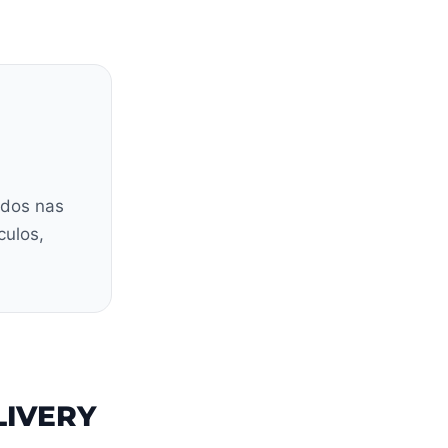
ados nas
culos,
LIVERY