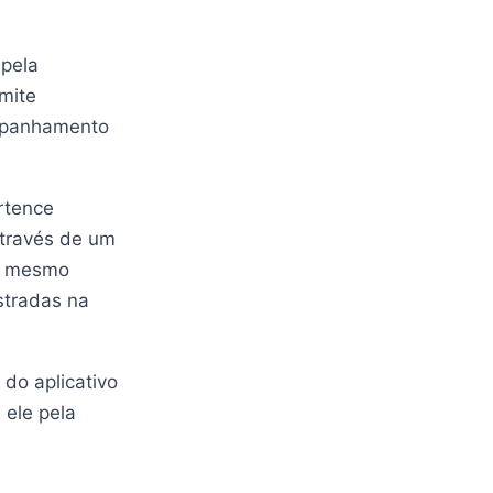
 pela
mite
ompanhamento
rtence
através de um
 o mesmo
stradas na
 do aplicativo
 ele pela