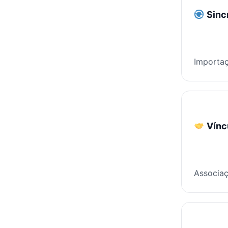
Sinc
Importaç
Vínc
Associaç