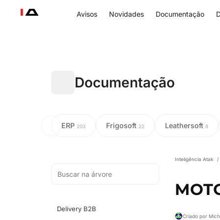
Avisos
Novidades
Documentação
D
Documentação
ERP
Frigosoft
Leathersoft
203
22
8
Inteligência Atak
/
MOTO
Delivery B2B
Criado por Mich