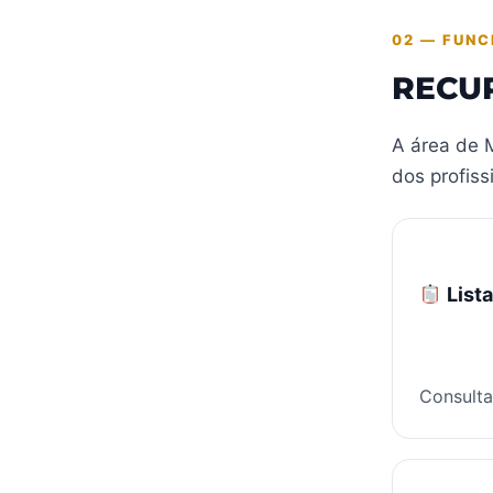
02 — FUNC
RECU
A área de M
dos profiss
List
Consulta