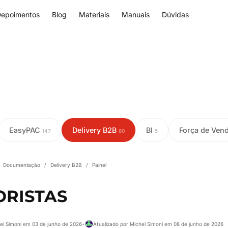
epoimentos
Blog
Materiais
Manuais
Dúvidas
EasyPAC
Delivery B2B
BI
Força de Ven
147
80
5
Documentação
/
Delivery B2B
/
Painel
RISTAS
el Simoni em 03 de junho de 2026
•
Atualizado por Michel Simoni em 08 de junho de 2026