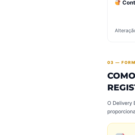
Cont
Alteraçã
03 — FOR
COMO
REGI
O Delivery 
proporciona