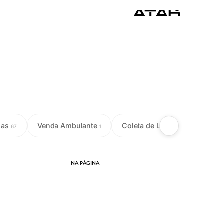
das
Venda Ambulante
Coleta de Leite
Colet
67
1
18
NA PÁGINA