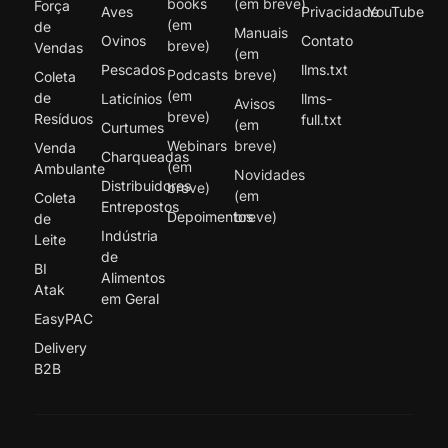
books
(em breve)
Força
Aves
Privacidade
YouTube
(em
de
Manuais
Ovinos
Contato
breve)
Vendas
(em
Pescados
llms.txt
Podcasts
breve)
Coleta
(em
de
Laticínios
llms-
Avisos
breve)
Resíduos
full.txt
(em
Curtumes
Webinars
breve)
Venda
Charqueadas
(em
Ambulante
Novidades
Distribuidores
breve)
(em
Coleta
Entrepostos
Depoimentos
breve)
de
Indústria
Leite
de
BI
Alimentos
Atak
em Geral
EasyPAC
Delivery
B2B