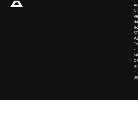
Av
Ni
Ri
da
Ro
57
Pa
Te
–
Ma
C
8
–
3