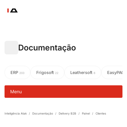
Documentação
ERP
Frigosoft
Leathersoft
EasyPAC
203
22
8
Menu
Inteligência Atak
/
Documentação
/
Delivery B2B
/
Painel
/
Clientes