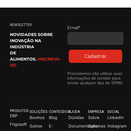
NEWSLETTER
Email*
NOVIDADES SOBRE
INOVAÇÃO NA
INDÚSTRIA
DE
Cadastrar
ALIMENTOS.
INSCREVA-
SE!
Prometemos não utilizar suas
informações de contato para
enviar qualquer tipo de SPAM.
PRODUTOS
SOLUÇÕES
CONTEÚDOS
AJUDA
EMPRESA
SOCIAL
ERP
Bovinos
Blog
Dúvidas
Sobre
LinkedIn
Frigosoft
Suínos
E-
Documentação
Carreiras
Instagram